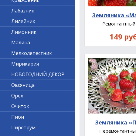
Крыжовник
Лабазник
Земляника «М
Лилейник
Ремонтантный
Лимонник
149 руб
Малина
Мелколепестник
Мирикария
НОВОГОДНИЙ ДЕКОР
Овсяница
Орех
Очиток
Пион
Земляника «
Пиретрум
Неремонтантны