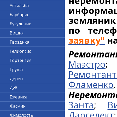
неремо
Астильба
информац
Барбарис
земляник
Бузульник
по теле
Вишня
заявку"
на
Гвоздика
Ремонтан
Гелиопсис
Гортензия
Маэстро
Груша
Ремонтант
Дерен
Фламенко
.
Дуб
Неремон
Ежевика
Занта
;
В
Жасмин
Дарселект
Жимолость