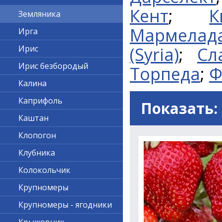
Кент
;
К
Земляника
Мармелад
Ирга
(Syria)
;
Сл
Ирис
Ирис безбородый
Торпеда
;
Ф
Калина
Каприфоль
Показать:
Каштан
Клопогон
Клубника
Колокольчик
Крупномеры
Крупномеры - ягодники