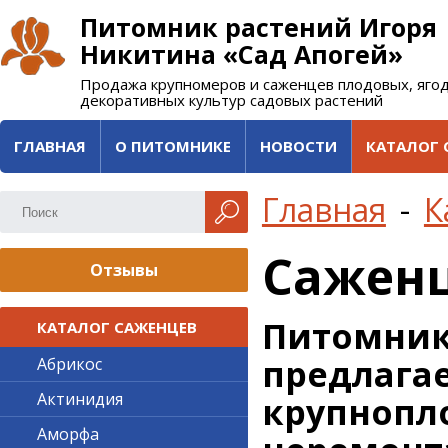
Питомник растений Игоря
Никитина «Сад Апогей»
Продажа крупномеров и саженцев плодовых, яго
декоративных культур садовых растений
ГЛАВНАЯ
О ПИТОМНИКЕ
НОВОСТИ
КАТАЛОГ 
Главная
-
К
Сажен
Отзывы
Питомни
КАТАЛОГ САЖЕНЦЕВ
предлаг
Абрикос
Актинидия
крупно
Аморфа