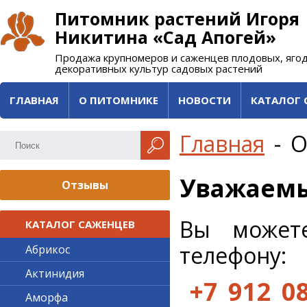
Питомник растений Игоря
Никитина «Сад Апогей»
Продажа крупномеров и саженцев плодовых, яго
декоративных культур садовых растений
ГЛАВНАЯ
О ПИТОМНИКЕ
НОВОСТИ
КАТАЛОГ 
Главная
-
О
Уважаемы
Отзывы
Вы можете
КАТАЛОГ САЖЕНЦЕВ
телефону:
Абрикос
Актинидия
+7 912 0
Аморфа