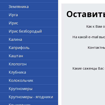
Земляника
Оставит
Ирга
Ирис
Как к Вам 
Ирис безбородый
На какой е-mail вы
Калина
Каприфоль
Контактн
Каштан
Клопогон
Какие саженцы Вас 
Клубника
Колокольчик
Крупномеры
Крупномеры - ягодники