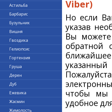
Viber)
Астильба
Барбарис
Но если Ва
Бузульник
указав нео
Вишня
Вы можете
Гвоздика
обратной с
Гелиопсис
ближайше
Гортензия
указанный
Груша
Пожалуйс
Дерен
электронны
Дуб
чтобы мы 
Ежевика
удобное для
Жасмин
Жимолость