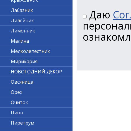
Крыжовник
Лабазник
Даю
Сог
Лилейник
персонал
Лимонник
ознакомл
Малина
Мелколепестник
Мирикария
НОВОГОДНИЙ ДЕКОР
Овсяница
Орех
Очиток
Пион
Пиретрум