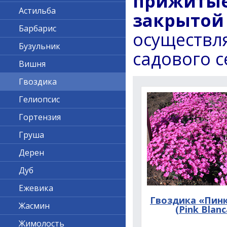
прижитые
Астильба
закрытой
Барбарис
осуществл
Бузульник
садового с
Вишня
Гвоздика
Гелиопсис
Гортензия
Груша
Дерен
Дуб
Ежевика
Гвоздика «Пинк
Жасмин
(Pink Blanc
Жимолость