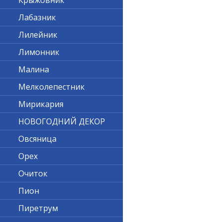
Крыжовник
Лабазник
Лилейник
Лимонник
Малина
Мелколепестник
Мирикария
НОВОГОДНИЙ ДЕКОР
Овсяница
Орех
Очиток
Пион
Пиретрум