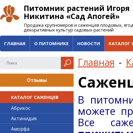
Питомник растений Игоря
Никитина «Сад Апогей»
Продажа крупномеров и саженцев плодовых, яго
декоративных культур садовых растений
ГЛАВНАЯ
О ПИТОМНИКЕ
НОВОСТИ
КАТАЛОГ 
Главная
-
К
Сажен
Отзывы
В питомни
КАТАЛОГ САЖЕНЦЕВ
можете пр
Абрикос
Актинидия
Все са
Аморфа