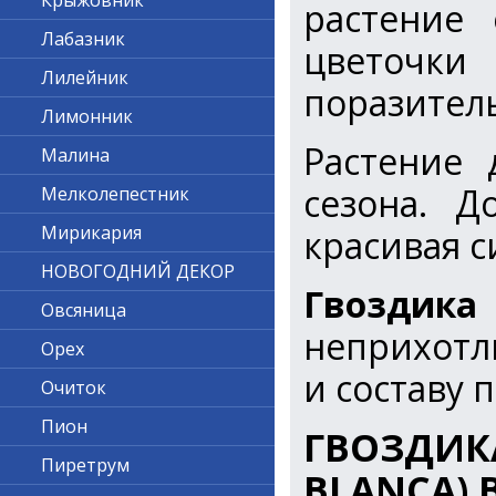
Крыжовник
растение 
Лабазник
цветочк
Лилейник
поразитель
Лимонник
Растение 
Малина
сезона. Д
Мелколепестник
Мирикария
красивая с
НОВОГОДНИЙ ДЕКОР
Гвоздик
Овсяница
неприхотл
Орех
и составу 
Очиток
Пион
ГВОЗДИ
Пиретрум
BLANCA)