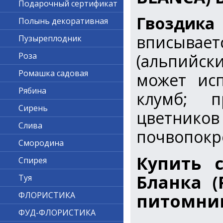
Подарочный сертификат
Гвоздика 
Полынь декоративная
вписывае
Пузыреплодник
(альпийски
Роза
Ромашка садовая
может исп
Рябина
клумб; п
Сирень
цветников
Слива
почвопокро
Смородина
Купить 
Спирея
Бланка 
Туя
питомни
ФЛОРИСТИКА
ФУД-ФЛОРИСТИКА