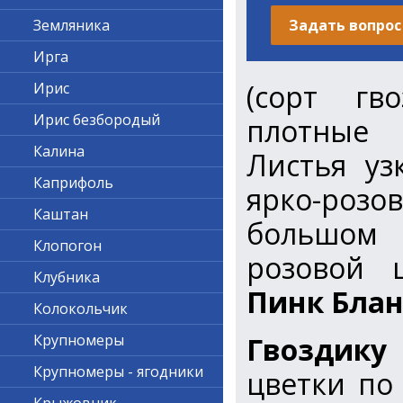
Задать вопрос
Земляника
Ирга
(сорт гв
Ирис
Ирис безбородый
плотные 
Калина
Листья уз
Каприфоль
ярко-розов
Каштан
большом 
Клопогон
розовой 
Клубника
Пинк Бла
Колокольчик
Гвоздику
Крупномеры
Крупномеры - ягодники
цветки по