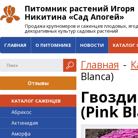
Питомник растений Игоря
Никитина «Сад Апогей»
Продажа крупномеров и саженцев плодовых, яго
декоративных культур садовых растений
ГЛАВНАЯ
О ПИТОМНИКЕ
НОВОСТИ
КАТАЛОГ 
Главная
-
К
Blanca)
Отзывы
Гвозди
КАТАЛОГ САЖЕНЦЕВ
(Pink B
Абрикос
Актинидия
Аморфа