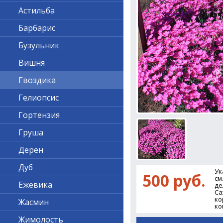
Астильба
Барбарис
Бузульник
Вишня
Гвоздика
Гелиопсис
Гортензия
Груша
Дерен
Дуб
Ук
500 руб.
см
Ежевика
де
Са
ко
Жасмин
ко
Жимолость