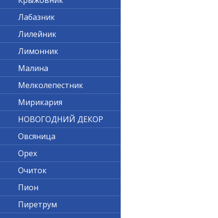
Крыжовник
Лабазник
Лилейник
Лимонник
Малина
Мелколепестник
Мирикария
НОВОГОДНИЙ ДЕКОР
Овсяница
Орех
Очиток
Пион
Пиретрум