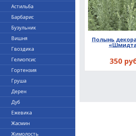
Астильба
Барбарис
Бузульник
Вишня
Полынь декор
«Шмидт
Гвоздика
350 руб
Гелиопсис
Гортензия
Груша
Дерен
Дуб
Ежевика
Жасмин
Жимолость