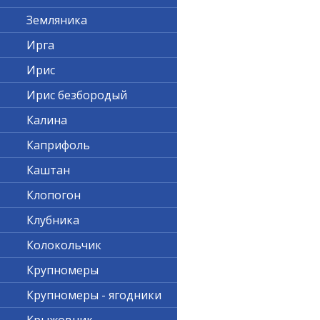
Земляника
Ирга
Ирис
Ирис безбородый
Калина
Каприфоль
Каштан
Клопогон
Клубника
Колокольчик
Крупномеры
Крупномеры - ягодники