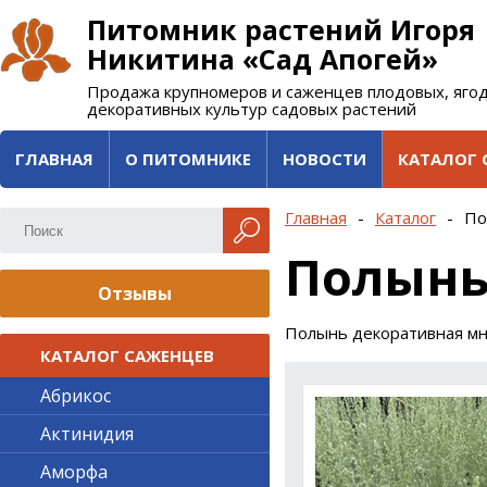
Питомник растений Игоря
Никитина «Сад Апогей»
Продажа крупномеров и саженцев плодовых, яго
декоративных культур садовых растений
ГЛАВНАЯ
О ПИТОМНИКЕ
НОВОСТИ
КАТАЛОГ 
Главная
-
Каталог
-
По
Полынь
Отзывы
Полынь декоративная мн
КАТАЛОГ САЖЕНЦЕВ
Абрикос
Актинидия
Аморфа