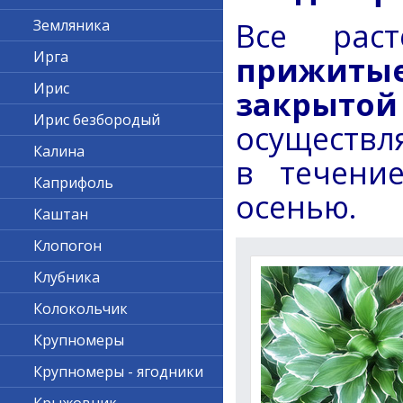
Все рас
Земляника
Ирга
прижитые
Ирис
закрытой
Ирис безбородый
осуществл
Калина
в течение
Каприфоль
осенью.
Каштан
Клопогон
Клубника
Колокольчик
Крупномеры
Крупномеры - ягодники