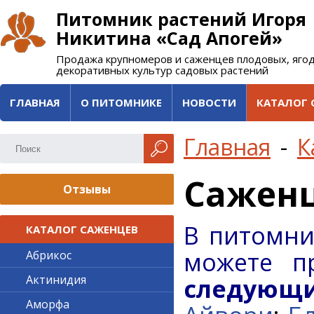
Питомник растений Игоря
Никитина «Сад Апогей»
Продажа крупномеров и саженцев плодовых, яго
декоративных культур садовых растений
ГЛАВНАЯ
О ПИТОМНИКЕ
НОВОСТИ
КАТАЛОГ 
Главная
-
К
Саженц
Отзывы
В питомни
КАТАЛОГ САЖЕНЦЕВ
можете п
Абрикос
Актинидия
следующ
Аморфа