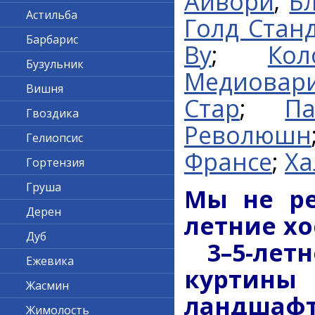
Айвори
;
Б
Астильба
Голд Стан
Барбарис
Ву
;
Ко
Бузульник
Медиовари
Вишня
Стар
;
П
Гвоздика
Революшн
Гелиопсис
Франсе
;
Ха
Гортензия
Груша
Мы не ре
Дерен
летние хо
Дуб
3–5-ле
Ежевика
куртин
Жасмин
ландшафт
Жимолость