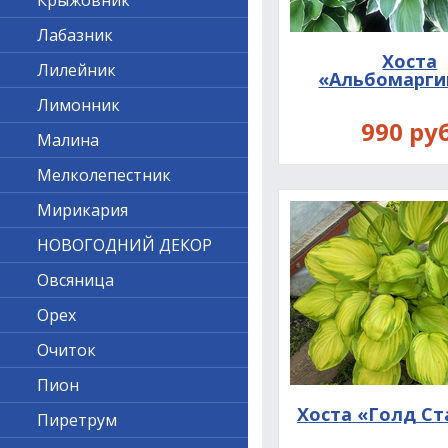
Крыжовник
Лабазник
Хоста
Лилейник
«Альбомарги
Лимонник
990 руб
Малина
Мелколепестник
Мирикария
НОВОГОДНИЙ ДЕКОР
Овсяница
Орех
Очиток
Пион
Хоста «Голд Ст
Пиретрум