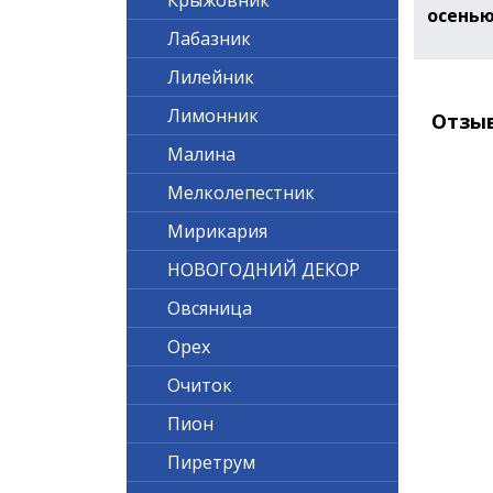
Крыжовник
осенью
Лабазник
Лилейник
Лимонник
Отзы
Малина
Мелколепестник
Мирикария
НОВОГОДНИЙ ДЕКОР
Овсяница
Орех
Очиток
Пион
Пиретрум