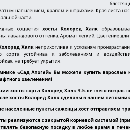
блестящ
ватым напылением, крапом и штрихами. Края листа на
ральной части.
идные соцветия
хосты Колоред Халк
образовываю
ы, лавандового оттенка. Аромат легкий. Цветение длит
Колоред Халк
неприхотлива к условиям произрастания
го сорта устойчива к заболеваниям и воздейств
ойкая, не требует укрытия.
мнике «Сад Апогей» Вы можете купить взрослые к
афтного озеленения!
чии хосты сорта Колоред Халк 3-5-летнего возрас
сле хосты Колоред Халк сделаны в нашем питомник
ие населенные пункты саженцы хост отправляем т
сты реализуются с закрытой корневой системой (пр
твлять безопасную посадку в любое время в течен