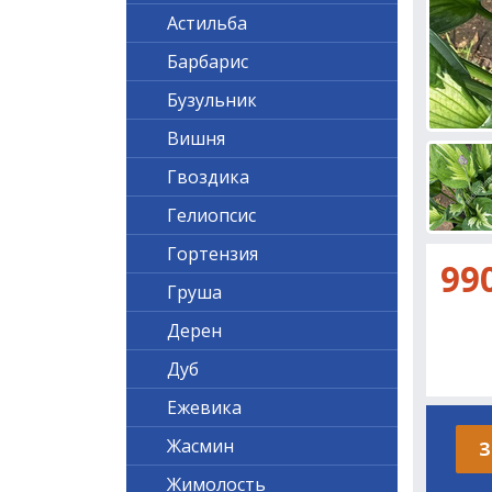
Астильба
Барбарис
Бузульник
Вишня
Гвоздика
Гелиопсис
Гортензия
99
Груша
Дерен
Дуб
Ежевика
Жасмин
З
Жимолость