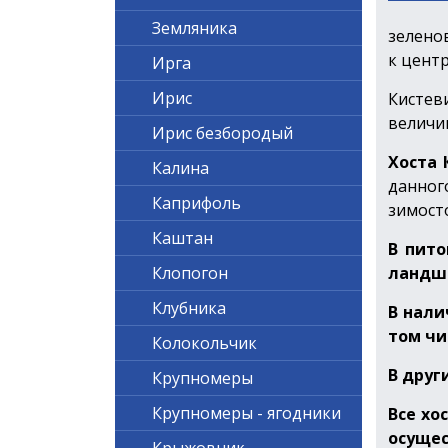
Земляника
зелено
к цент
Ирга
Ирис
Кистев
величин
Ирис безбородый
Хоста 
Калина
данно
Каприфоль
зимост
Каштан
В пито
ландш
Клопогон
Клубника
В нали
том чи
Колокольчик
В друг
Крупномеры
Крупномеры - ягодники
Все хо
осущес