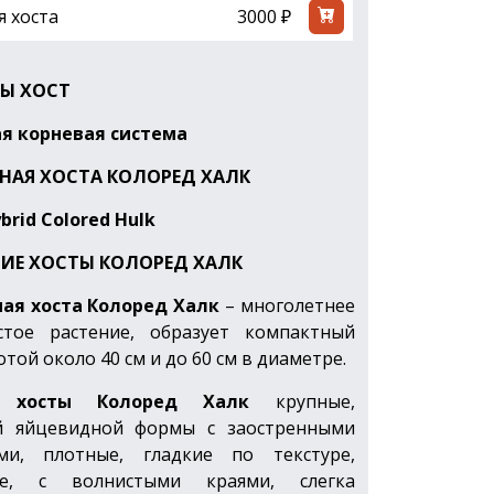
я хоста
3000 ₽
Ы ХОСТ
я корневая система
НАЯ ХОСТА КОЛОРЕД ХАЛК
brid Colored Hulk
ИЕ ХОСТЫ КОЛОРЕД ХАЛК
ая хоста
Колоред Халк
– многолетнее
стое растение, образует компактный
отой около 40 см и до 60 см в диаметре.
я хосты Колоред Халк
крупные,
й яйцевидной формы с заостренными
ми, плотные, гладкие по текстуре,
ые, с волнистыми краями, слегка