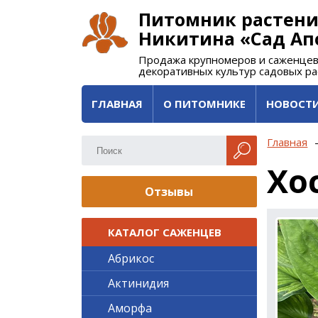
Питомник растени
Никитина «Сад Ап
Продажа крупномеров и саженцев
декоративных культур садовых р
ГЛАВНАЯ
О ПИТОМНИКЕ
НОВОСТ
Главная
Хо
Отзывы
КАТАЛОГ САЖЕНЦЕВ
Абрикос
Актинидия
Аморфа