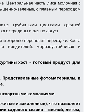
ие. Центральная часть лиса молочная с
сыщенно-зеленые, с плавным переходом
тся трубчатыми цветками, средней
ся с середины июля по август.
 и хорошо переносит пересадки. Хоста
ию вредителей, морозоустойчивая и
уртины хост – готовый продукт для
та. Представленные фотоматериалы, в
е.
ранспортными компаниями.
ижитые и закаленные), что позволяет
ие садового сезона – весной, летом,