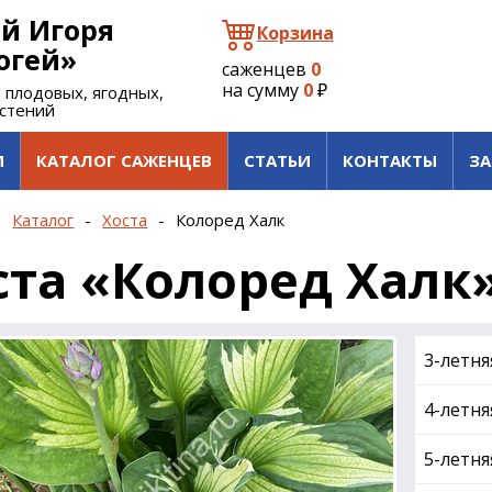
й Игоря
Корзина
огей»
саженцев
0
на сумму
0
₽
 плодовых, ягодных,
астений
И
КАТАЛОГ САЖЕНЦЕВ
СТАТЬИ
КОНТАКТЫ
ЗА
-
Каталог
-
Хоста
-
Колоред Халк
ста «Колоред Халк
3-летня
4-летня
5-летня