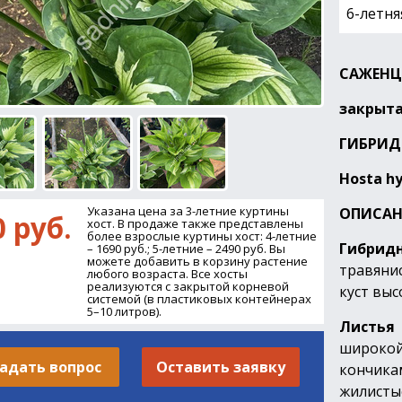
6-летня
САЖЕНЦ
закрыта
ГИБРИД
Hosta hy
Указана цена за 3-летние куртины
ОПИСАН
0 руб.
хост. В продаже также представлены
более взрослые куртины хост: 4-летние
Гибридн
– 1690 руб.; 5-летние – 2490 руб. Вы
можете добавить в корзину растение
травяни
любого возраста. Все хосты
реализуются с закрытой корневой
куст выс
системой (в пластиковых контейнерах
5–10 литров).
Листь
широко
адать вопрос
Оставить заявку
кончика
жилист