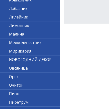
Крыжовник
Лабазник
Лилейник
Лимонник
Малина
Мелколепестник
Мирикария
НОВОГОДНИЙ ДЕКОР
Овсяница
Орех
Очиток
Пион
Пиретрум