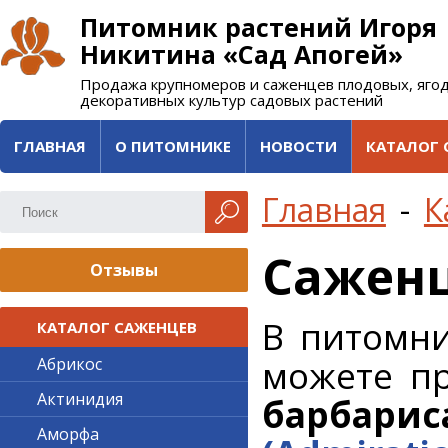
Питомник растений Игоря
Никитина «Сад Апогей»
Продажа крупномеров и саженцев плодовых, яго
декоративных культур садовых растений
ГЛАВНАЯ
О ПИТОМНИКЕ
НОВОСТИ
КАТАЛОГ 
Главная
-
К
Саженц
Отзывы
В питомни
КАТАЛОГ САЖЕНЦЕВ
можете п
Абрикос
Актинидия
барбарис
Аморфа