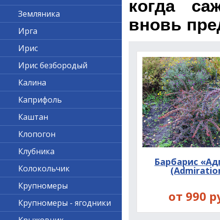
когда са
Земляника
вновь пре
Ирга
Ирис
Ирис безбородый
Калина
Каприфоль
Каштан
Клопогон
Клубника
Барбарис «А
Колокольчик
(Admiratio
Крупномеры
от 990 р
Крупномеры - ягодники