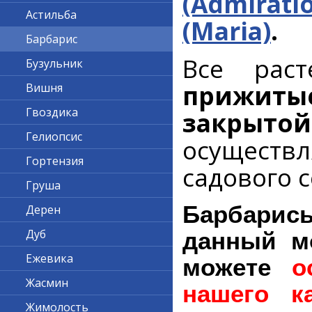
(Admirati
Астильба
(Maria)
.
Барбарис
Все рас
Бузульник
прижитые
Вишня
Гвоздика
закрытой
Гелиопсис
осуществл
Гортензия
садового с
Груша
Барбарис
Дерен
Дуб
данный м
Ежевика
можете
о
Жасмин
нашего ка
Жимолость