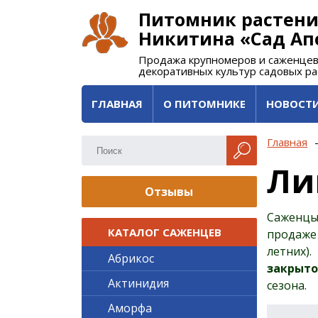
Питомник растени
Никитина «Сад Ап
Продажа крупномеров и саженцев
декоративных культур садовых р
ГЛАВНАЯ
О ПИТОМНИКЕ
НОВОСТ
Главная
Ли
Отзывы
Саженцы
КАТАЛОГ САЖЕНЦЕВ
продаже
летних)
Абрикос
закрыто
Актинидия
сезона.
Аморфа