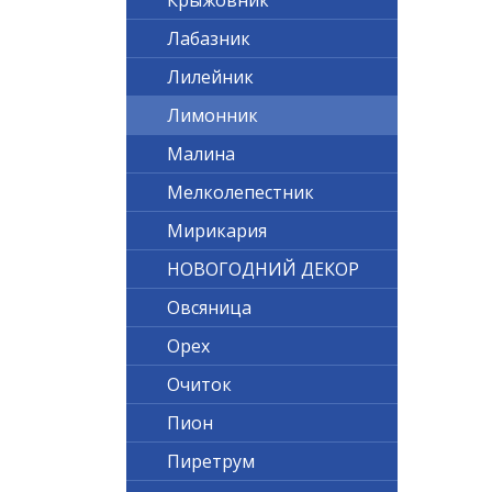
Крыжовник
Лабазник
Лилейник
Лимонник
Малина
Мелколепестник
Мирикария
НОВОГОДНИЙ ДЕКОР
Овсяница
Орех
Очиток
Пион
Пиретрум