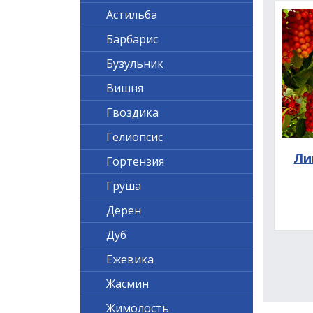
Астильба
Барбарис
Бузульник
Вишня
Гвоздика
Гелиопсис
Ли
Гортензия
Груша
Дерен
Дуб
Ежевика
Жасмин
Жимолость