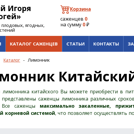
й Игоря
Корзина
огей»
саженцев
0
на сумму
0
₽
 плодовых, ягодных,
астений
И
КАТАЛОГ САЖЕНЦЕВ
СТАТЬИ
КОНТАКТЫ
ЗА
-
Каталог
-
Лимонник
монник Китайски
 лимонника китайского Вы можете приобрести в пито
 представлены саженцы лимонника различных сроков 
. Все саженцы
максимально закаленные, прижи
й корневой системой
, что позволяет осуществлять п