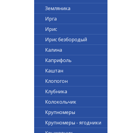
Земляника
Ирга
Ирис
Ирис безбородый
Калина
Каприфоль
Каштан
Клопогон
Клубника
Колокольчик
Крупномеры
Крупномеры - ягодники