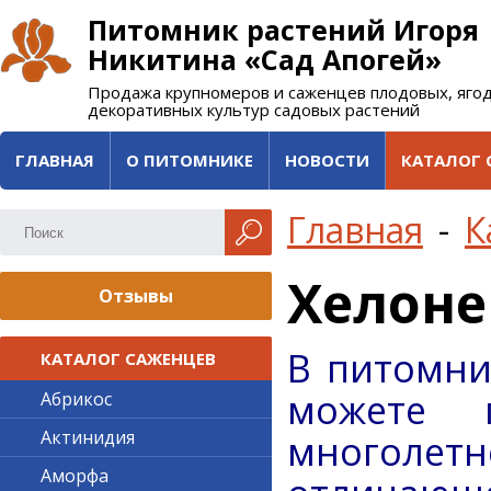
Питомник растений Игоря
Никитина «Сад Апогей»
Продажа крупномеров и саженцев плодовых, яго
декоративных культур садовых растений
ГЛАВНАЯ
О ПИТОМНИКЕ
НОВОСТИ
КАТАЛОГ 
Главная
-
К
Хелоне
Отзывы
В питомни
КАТАЛОГ САЖЕНЦЕВ
можете 
Абрикос
Актинидия
многоле
Аморфа