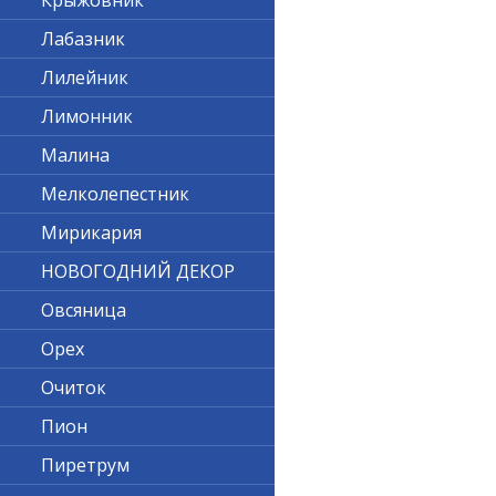
Крыжовник
Лабазник
Лилейник
Лимонник
Малина
Мелколепестник
Мирикария
НОВОГОДНИЙ ДЕКОР
Овсяница
Орех
Очиток
Пион
Пиретрум