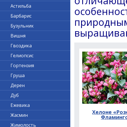
отличающе
Астильба
особенно
Барбарис
природ
Бузульник
выращива
Вишня
Гвоздика
Гелиопсис
Гортензия
Груша
Дерен
Дуб
Ежевика
Хелоне «Ро
Жасмин
Фламинг
Жимолость