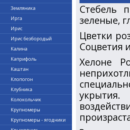
Стебель п
Земляника
зеленые, г
Ирга
Ирис
Цветки роз
Ирис безбородый
Соцветия 
Калина
Хелоне Р
Каприфоль
Каштан
неприхо
Клопогон
специально
Клубника
укрытия.
Колокольчик
воздейс
Крупномеры
произраста
Крупномеры - ягодники