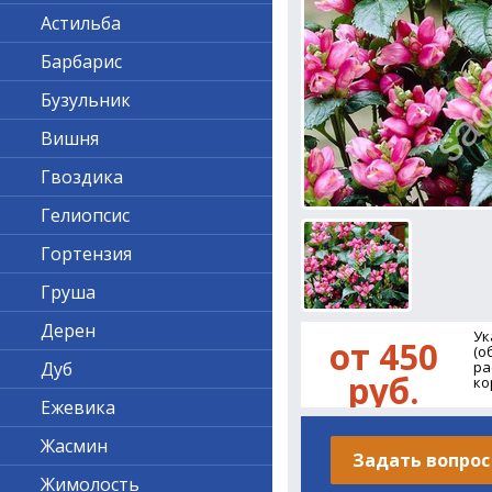
Астильба
Барбарис
Бузульник
Вишня
Гвоздика
Гелиопсис
Гортензия
Груша
Дерен
Ук
от 450
(о
Дуб
ра
руб.
ко
Ежевика
Жасмин
Задать вопрос
Жимолость