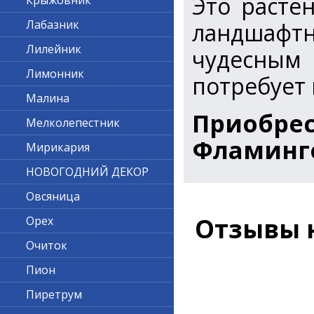
Это расте
Крыжовник
Лабазник
ландшафт
Лилейник
чудесным 
Лимонник
потребует
Малина
Приобр
Мелколепестник
Фламинго
Мирикария
НОВОГОДНИЙ ДЕКОР
Овсяница
Отзывы 
Орех
Очиток
Пион
Пиретрум