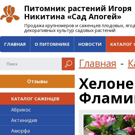
Питомник растений Игоря
Никитина «Сад Апогей»
Продажа крупномеров и саженцев плодовых, яго
декоративных культур садовых растений
ГЛАВНАЯ
О ПИТОМНИКЕ
НОВОСТИ
КАТАЛОГ 
Главная
-
К
Хелоне
Отзывы
Флами
КАТАЛОГ САЖЕНЦЕВ
Абрикос
Актинидия
Аморфа