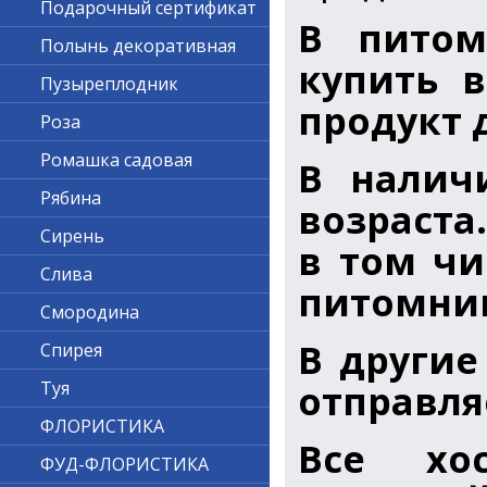
Подарочный сертификат
В питом
Полынь декоративная
купить 
Пузыреплодник
продукт 
Роза
Ромашка садовая
В налич
Рябина
возраста
Сирень
в том ч
Слива
питомни
Смородина
В другие
Спирея
отправл
Туя
ФЛОРИСТИКА
Все хо
ФУД-ФЛОРИСТИКА