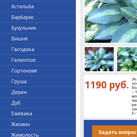
Астильба
Барбарис
Бузульник
Вишня
Гвоздика
Гелиопсис
Гортензия
Ук
Груша
1190 руб.
хо
бо
Дерен
– 
мо
лю
Дуб
ре
си
Ежевика
5–
Жасмин
Задать вопрос
Жимолость