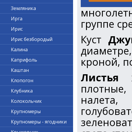
Земляника
многолетн
Ирга
группе ср
Ирис
Куст
Джу
Ирис безбородый
диаметре
Калина
кроной, п
Каприфоль
Каштан
Листья
Клопогон
плотные,
Клубника
налета,
Колокольчик
голубоват
Крупномеры
зеленова
Крупномеры - ягодники