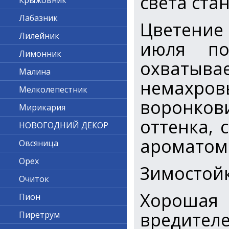
света ста
Крыжовник
Лабазник
Цветени
Лилейник
июля по
Лимонник
охватыва
Малина
немахр
Мелколепестник
воронко
Мирикария
оттенка, 
НОВОГОДНИЙ ДЕКОР
ароматом
Овсяница
Орех
Зимостой
Очиток
Хорошая
Пион
вредителе
Пиретрум