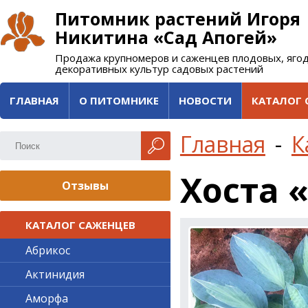
Питомник растений Игоря
Никитина «Сад Апогей»
Продажа крупномеров и саженцев плодовых, яго
декоративных культур садовых растений
ГЛАВНАЯ
О ПИТОМНИКЕ
НОВОСТИ
КАТАЛОГ 
Главная
-
К
Хоста 
Отзывы
КАТАЛОГ САЖЕНЦЕВ
Абрикос
Актинидия
Аморфа