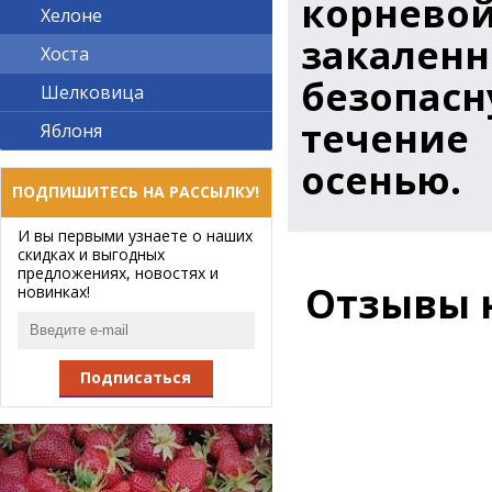
корнев
Хелоне
закален
Хоста
безопас
Шелковица
течение 
Яблоня
осенью.
ПОДПИШИТЕСЬ НА РАССЫЛКУ!
И вы первыми узнаете о наших
скидках и выгодных
предложениях, новостях и
Отзывы 
новинках!
Подписаться