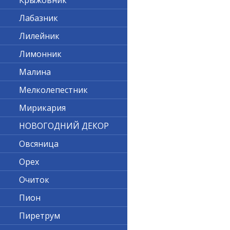
Крыжовник
Лабазник
Лилейник
Лимонник
Малина
Мелколепестник
Мирикария
НОВОГОДНИЙ ДЕКОР
Овсяница
Орех
Очиток
Пион
Пиретрум