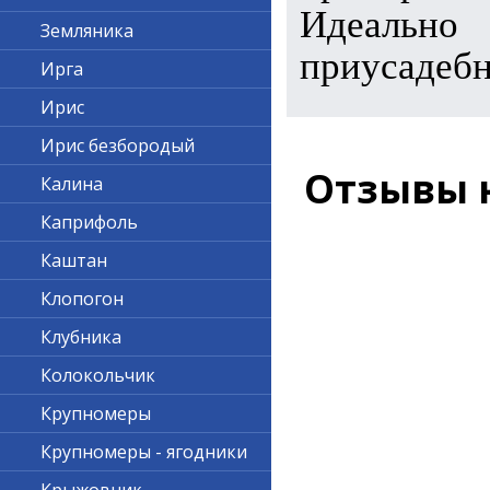
Идеальн
Земляника
приусадебн
Ирга
Ирис
Ирис безбородый
Отзывы 
Калина
Каприфоль
Каштан
Клопогон
Клубника
Колокольчик
Крупномеры
Крупномеры - ягодники