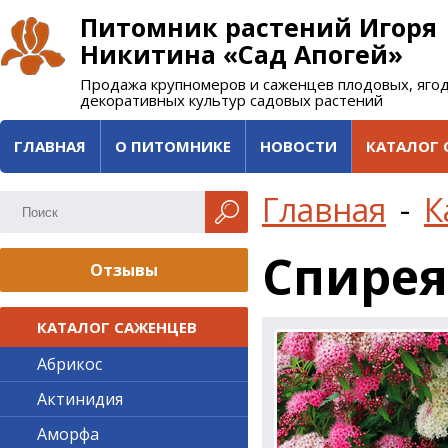
Питомник растений Игоря
Никитина «Сад Апогей»
Продажа крупномеров и саженцев плодовых, яго
декоративных культур садовых растений
ГЛАВНАЯ
О ПИТОМНИКЕ
НОВОСТИ
КАТАЛОГ 
Главная
-
К
Спире
Отзывы
КАТАЛОГ САЖЕНЦЕВ
Абрикос
Актинидия
Аморфа