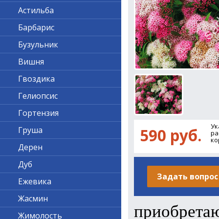
Астильба
Барбарис
Бузульник
Вишня
Гвоздика
Гелиопсис
Гортензия
Ук
Груша
590 руб.
ра
ко
Дерен
Дуб
Задать вопрос
Ежевика
Жасмин
приобрета
Жимолость