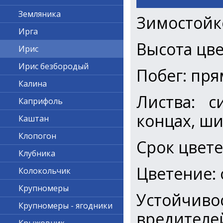
Земляника
Зимостойк
Ирга
Высота цве
Ирис
Ирис безбородый
Побег: пр
Калина
Листва: с
Каприфоль
концах, ш
Каштан
Клопогон
Срок цвет
Клубника
Цветение:
Колокольчик
Крупномеры
Устойчив
Крупномеры - ягодники
вредителе