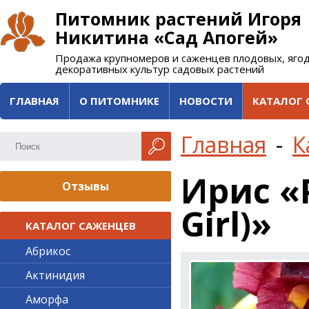
Питомник растений Игоря
Никитина «Сад Апогей»
Продажа крупномеров и саженцев плодовых, яго
декоративных культур садовых растений
ГЛАВНАЯ
О ПИТОМНИКЕ
НОВОСТИ
КАТАЛОГ 
Главная
-
К
Ирис «
Отзывы
Girl)»
КАТАЛОГ САЖЕНЦЕВ
Абрикос
Актинидия
Аморфа