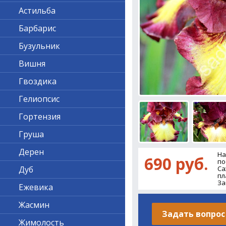
Астильба
Барбарис
Бузульник
Вишня
Гвоздика
Гелиопсис
Гортензия
Груша
Дерен
На
690 руб.
по
Дуб
Са
пл
За
Ежевика
Жасмин
Задать вопрос
Жимолость