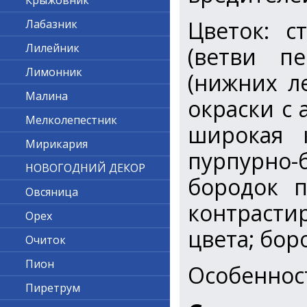
Крыжовник
Цветок: с
Лабазник
Лилейник
(ветви пе
Лимонник
(нижних ле
Малина
окраски с 
Мелколепестник
широкая 
Мирикария
пурпурно-
НОВОГОДНИЙ ДЕКОР
бородок п
Овсяница
контрасти
Орех
цвета; бо
Очиток
Пион
Особеннос
Пиретрум