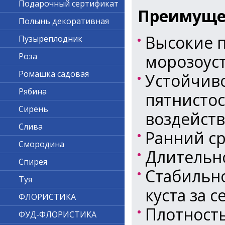
Подарочный сертификат
Преимущес
Полынь декоративная
Высокие п
Пузыреплодник
морозоус
Роза
Ромашка садовая
Устойчиво
Рябина
пятнистос
Сирень
воздейст
Слива
Ранний ср
Смородина
Длительн
Спирея
Стабильно
Туя
куста за с
ФЛОРИСТИКА
Плотност
ФУД-ФЛОРИСТИКА