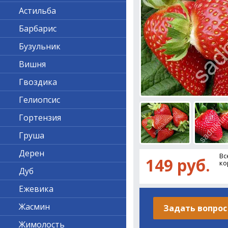
Астильба
Барбарис
Бузульник
Вишня
Гвоздика
Гелиопсис
Гортензия
Груша
Дерен
Вс
149 руб.
ко
Дуб
Ежевика
Жасмин
Задать вопрос
Жимолость