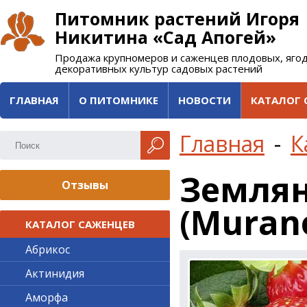
Питомник растений Игоря
Никитина «Сад Апогей»
Продажа крупномеров и саженцев плодовых, яго
декоративных культур садовых растений
ГЛАВНАЯ
О ПИТОМНИКЕ
НОВОСТИ
КАТАЛОГ 
Главная
-
К
Земля
Отзывы
(Muran
КАТАЛОГ САЖЕНЦЕВ
Абрикос
Актинидия
Аморфа