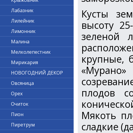
Крыжовник
Лабазник
Кусты зем
Лилейник
высоту 25
Лимонник
зеленой л
Малина
располо
Мелколепестник
крупные, 
Мирикария
«Мурано»
НОВОГОДНИЙ ДЕКОР
созревани
Овсяница
плодов со
Орех
коническ
Очиток
Мякоть пло
Пион
сладкие (д
Пиретрум