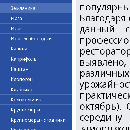
популярны
Земляника
Благодаря 
Ирга
данный с
Ирис
профессио
Ирис безбородый
рестора
Калина
выявлено,
Каприфоль
Каштан
различных
Клопогон
урожайнос
Клубника
практичес
Колокольчик
октябрь).
Крупномеры
середину
Крупномеры - ягодники
заморозков