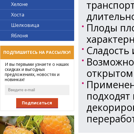
транспорт
Хелоне
длительно
Хоста
Плоды пло
Шелковица
Яблоня
характерн
Сладость 
ПОДПИШИТЕСЬ НА РАССЫЛКУ!
Возможно
И вы первыми узнаете о наших
скидках и выгодных
открытом 
предложениях, новостях и
новинках!
Применен
подходят 
Подписаться
декориров
переработ