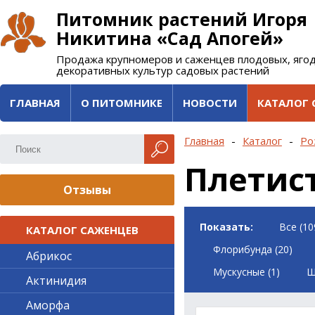
Питомник растений Игоря
Никитина «Сад Апогей»
Продажа крупномеров и саженцев плодовых, яго
декоративных культур садовых растений
ГЛАВНАЯ
О ПИТОМНИКЕ
НОВОСТИ
КАТАЛОГ 
Главная
-
Каталог
-
Ро
Плетис
Отзывы
Показать:
Все (10
КАТАЛОГ САЖЕНЦЕВ
Флорибунда (20)
Абрикос
Мускусные (1)
Ш
Актинидия
Аморфа