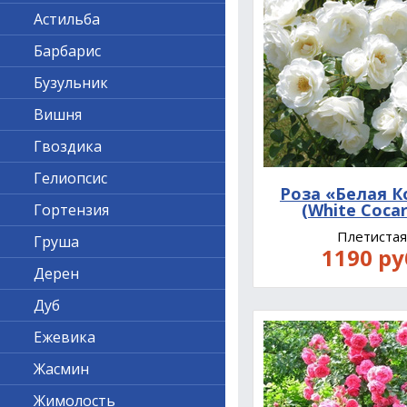
Астильба
Барбарис
Бузульник
Вишня
Гвоздика
Гелиопсис
Роза «Белая К
(White Coca
Гортензия
Плетиста
Груша
1190 ру
Дерен
Дуб
Ежевика
Жасмин
Жимолость