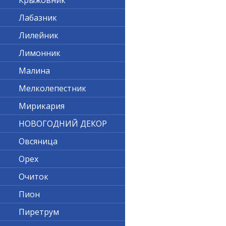
Крыжовник
Лабазник
Лилейник
Лимонник
Малина
Мелколепестник
Мирикария
НОВОГОДНИЙ ДЕКОР
Овсяница
Орех
Очиток
Пион
Пиретрум