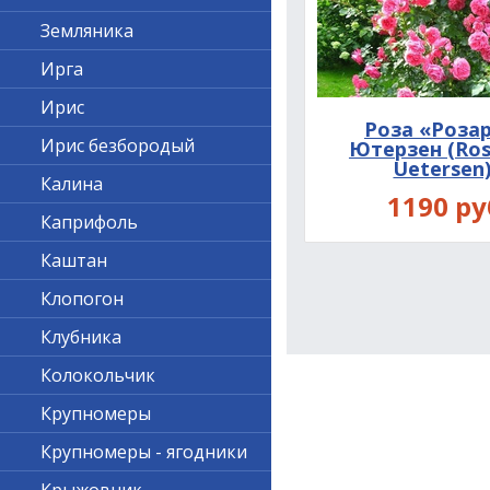
Земляника
Ирга
Ирис
Роза «Роза
Ирис безбородый
Ютерзен (Ros
Uetersen
Калина
1190 ру
Плетиста
Каприфоль
Каштан
Клопогон
Клубника
Колокольчик
Крупномеры
Крупномеры - ягодники