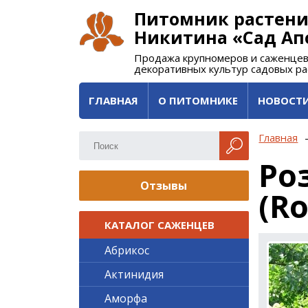
Питомник растени
Никитина «Сад Ап
Продажа крупномеров и саженцев
декоративных культур садовых р
ГЛАВНАЯ
О ПИТОМНИКЕ
НОВОСТ
Главная
Ро
Отзывы
(R
КАТАЛОГ САЖЕНЦЕВ
Абрикос
Актинидия
Аморфа