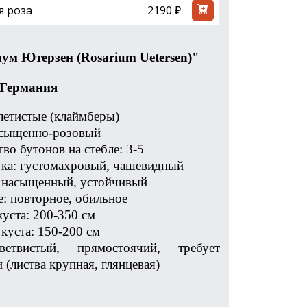
я роза
2190 ₽
ум Ютерзен (Rosarium Uetersen)"
 Германия
летистые (клаймберы)
асыщенно-розовый
во бутонов на стебле: 3-5
тка: густомахровый, чашевидный
 насыщенный, устойчивый
е: повторное, обильное
уста: 200-350 см
куста: 150-200 см
ветвистый, прямостоячий, требует
 (листва крупная, глянцевая)