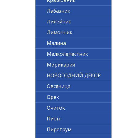
Крыжовник
Лабазник
Лилейник
Лимонник
Малина
Мелколепестник
Мирикария
НОВОГОДНИЙ ДЕКОР
Овсяница
Орех
Очиток
Пион
Пиретрум