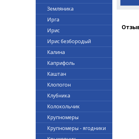
Земляника
Ирга
Отзы
Ирис
Ирис безбородый
Калина
Каприфоль
Каштан
Клопогон
Клубника
Колокольчик
Крупномеры
Крупномеры - ягодники