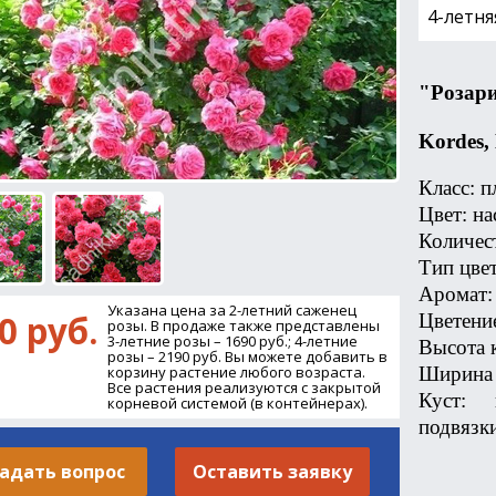
4-летня
"Розари
Kordes,
Класс: п
Цвет: н
Количест
Тип цве
Аромат:
Указана цена за 2-летний саженец
0 руб.
Цветени
розы. В продаже также представлены
3-летние розы – 1690 руб.; 4-летние
Высота к
розы – 2190 руб. Вы можете добавить в
Ширина 
корзину растение любого возраста.
Все растения реализуются с закрытой
Куст: 
корневой системой (в контейнерах).
подвязки
адать вопрос
Оставить заявку