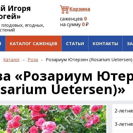
й Игоря
Корзина
огей»
саженцев
0
на сумму
0
₽
 плодовых, ягодных,
астений
И
КАТАЛОГ САЖЕНЦЕВ
СТАТЬИ
КОНТАКТЫ
ЗА
-
Каталог
-
Роза
-
Розариум Ютерзен (Rosarium Uetersen)
за «Розариум Юте
osarium Uetersen)»
2-летня
3-летня