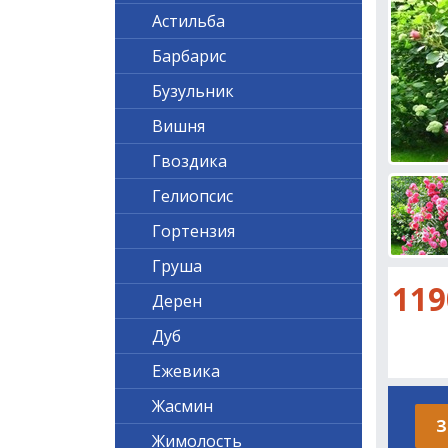
Астильба
Барбарис
Бузульник
Вишня
Гвоздика
Гелиопсис
Гортензия
Груша
119
Дерен
Дуб
Ежевика
Жасмин
З
Жимолость