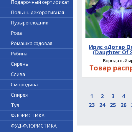
Подарочный сертификат
Полынь декоративная
Пузыреплодник
Роза
Ромашка садовая
Ирис «Дотер О
(Daughter Of S
Рябина
Бородатый и
Сирень
Товар расп
Слива
Смородина
Спирея
1
2
3
4
23
24
25
26
Туя
ФЛОРИСТИКА
ФУД-ФЛОРИСТИКА