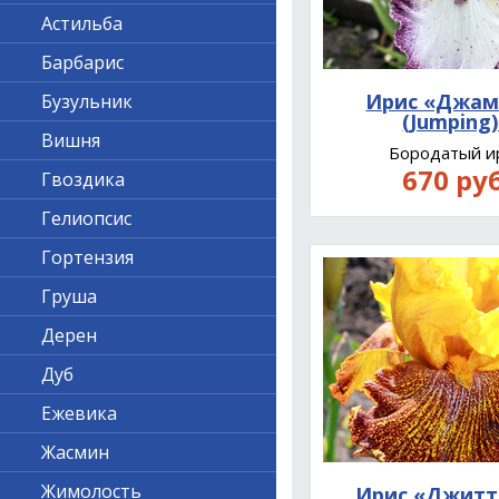
Астильба
Барбарис
Ирис «Джам
Бузульник
(Jumping
Вишня
Бородатый и
670 руб
Гвоздика
Гелиопсис
Гортензия
Груша
Дерен
Дуб
Ежевика
Жасмин
Жимолость
Ирис «Джитт