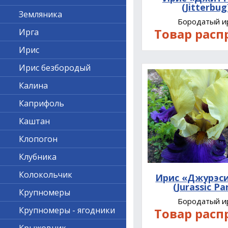
(Jitterbug
Земляника
Бородатый и
Товар расп
Ирга
Ирис
Ирис безбородый
Калина
Каприфоль
Каштан
Клопогон
Клубника
Колокольчик
Ирис «Джурэс
(Jurassic Pa
Крупномеры
Бородатый и
Крупномеры - ягодники
Товар расп