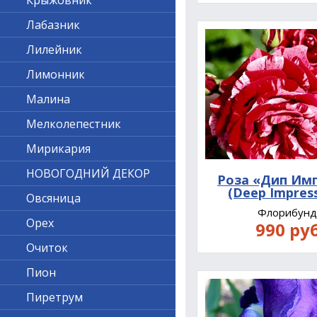
Крыжовник
Лабазник
Лилейник
Лимонник
Малина
Мелколепестник
Мирикария
НОВОГОДНИЙ ДЕКОР
Роза «Дип Им
(Deep Impres
Овсяница
Флорибунд
Орех
990 руб
Очиток
Пион
Пиретрум