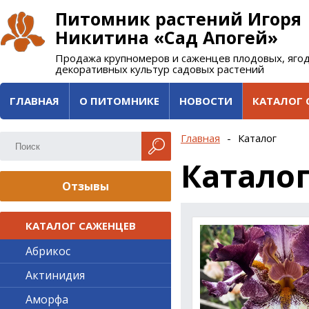
Питомник растений Игоря
Никитина «Сад Апогей»
Продажа крупномеров и саженцев плодовых, яго
декоративных культур садовых растений
ГЛАВНАЯ
О ПИТОМНИКЕ
НОВОСТИ
КАТАЛОГ 
Главная
-
Каталог
Катало
Отзывы
КАТАЛОГ САЖЕНЦЕВ
Абрикос
Актинидия
Аморфа