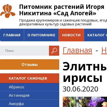
Питомник растений Игоря
Никитина «Сад Апогей»
Продажа крупномеров и саженцев плодовых, яго
декоративных культур садовых растений
ГЛАВНАЯ
О ПИТОМНИКЕ
НОВОСТИ
КАТАЛОГ 
Главная
-
Н
Элитны
Отзывы
ирисы
КАТАЛОГ САЖЕНЦЕВ
30.06.2020
Абрикос
Актинидия
Аморфа