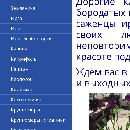
Дорогие к
Земляника
бородатых 
Ирга
саженцы ир
Ирис
своих л
Ирис безбородый
неповтори
Калина
красоте по
Каприфоль
Ждём вас в
Каштан
Клопогон
и выходных, 
Клубника
Колокольчик
Крупномеры
Крупномеры - ягодники