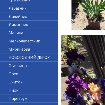
Крыжовник
Лабазник
Лилейник
Лимонник
Малина
Мелколепестник
Мирикария
НОВОГОДНИЙ ДЕКОР
Овсяница
Орех
Очиток
Пион
Пиретрум