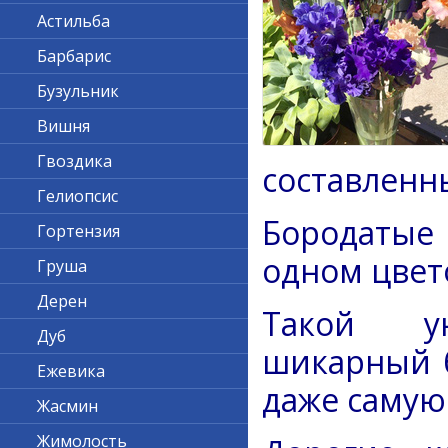
Астильба
Барбарис
Бузульник
Вишня
Гвоздика
составленн
Гелиопсис
Бородатые
Гортензия
одном цвет
Груша
Дерен
Такой ун
Дуб
шикарный б
Ежевика
даже самую
Жасмин
Жимолость