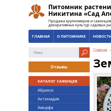
Питомник растени
Никитина «Сад Ап
Продажа крупномеров и саженцев
декоративных культур садовых р
ГЛАВНАЯ
О ПИТОМНИКЕ
НОВОСТ
Главная
Зе
Отзывы
КАТАЛОГ САЖЕНЦЕВ
Абрикос
Актинидия
Аморфа