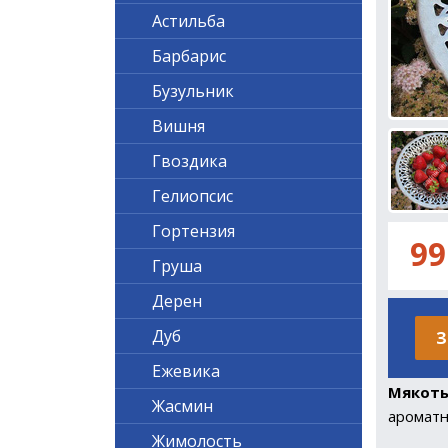
Астильба
Барбарис
Бузульник
Вишня
Гвоздика
Гелиопсис
Гортензия
99
Груша
Дерен
Дуб
З
Ежевика
Мякот
Жасмин
аромат
Жимолость