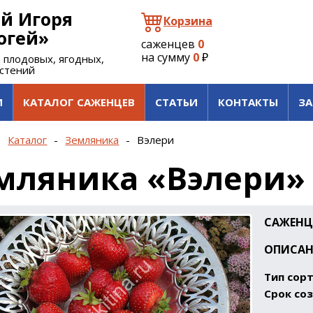
й Игоря
Корзина
огей»
саженцев
0
на сумму
0
₽
 плодовых, ягодных,
астений
И
КАТАЛОГ САЖЕНЦЕВ
СТАТЬИ
КОНТАКТЫ
ЗА
-
Каталог
-
Земляника
-
Вэлери
мляника «Вэлери»
САЖЕНЦ
ОПИСАН
Тип сорт
Срок соз