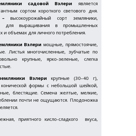
емляники садовой Вэлери
является
антным сортом короткого светового дня.
и –
высокоурожайный сорт земляники,
ит для выращивания в промышленных
х и объемах для личного потребления.
емляники
Вэлери
мощные, прямостоячие,
ые. Листья многочисленные, зубчатые по
овольно крупные, ярко-зеленые, слегка
стые.
земляники
Вэлери
крупные (30–40 г),
 конической формы с небольшой шейкой,
сные, блестящие. Семена желтые, мелкие,
еблении почти не ощущаются. Плодоножка
еляется.
ежная, приятного кисло-сладкого вкуса,