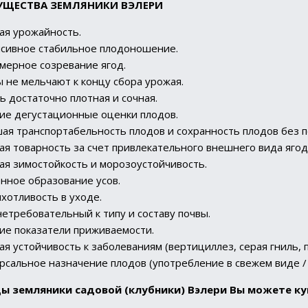
УЩЕСТВА ЗЕМЛЯНИКИ
ВЭЛЕРИ
ая урожайность.
сивное стабильное плодоношение.
мерное созревание ягод.
 не мельчают к концу сбора урожая.
ь достаточно плотная и сочная.
ие дегустационные оценки плодов.
ая транспортабельность плодов и сохранность плодов без по
ая товарность за счет привлекательного внешнего вида ягод
ая зимостойкость и морозоустойчивость.
нное образование усов.
хотливость в уходе.
нетребовательный к типу и составу почвы.
ие показатели приживаемости.
ая устойчивость к заболеваниям (вертициллез, серая гниль, 
рсальное назначение плодов (употребление в свежем виде / 
ы земляники садовой (клубники) Вэлери Вы можете ку