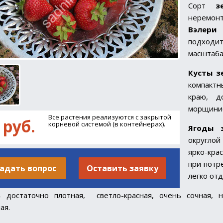
Сорт
з
неремонт
Вэлер
подход
масштаба
Кусты з
компактн
краю, д
морщини
Все растения реализуются с закрытой
 руб.
корневой системой (в контейнерах).
Ягоды 
округлой
ярко-кра
при потр
адать вопрос
Оставить заявку
легко отд
ь
достаточно плотная, светло-красная, очень сочная, н
ная.