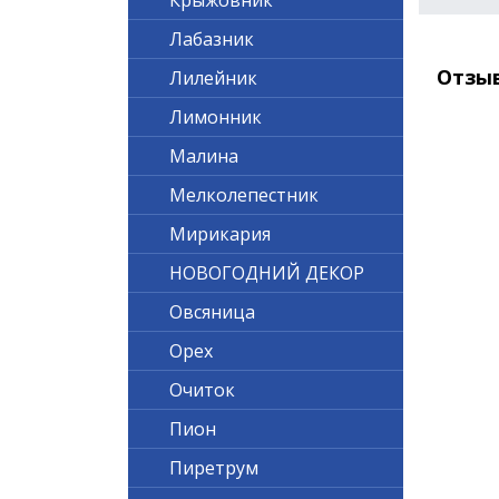
Крыжовник
Лабазник
Отзы
Лилейник
Лимонник
Малина
Мелколепестник
Мирикария
НОВОГОДНИЙ ДЕКОР
Овсяница
Орех
Очиток
Пион
Пиретрум