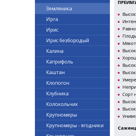
ПРЕИМ
Земляника
Высок
Ирга
Интен
Равно
Ирис
Плоды
Ирис безбородый
Мякот
Высок
Калина
Хорош
Каприфоль
Высок
Каштан
Высок
Умере
Клопогон
Непри
Клубника
Сорт 
Высок
Колокольчик
Высок
Крупномеры
Униве
Крупномеры - ягодники
Саженц