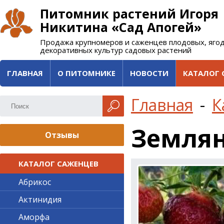
Питомник растений Игоря
Никитина «Сад Апогей»
Продажа крупномеров и саженцев плодовых, яго
декоративных культур садовых растений
ГЛАВНАЯ
О ПИТОМНИКЕ
НОВОСТИ
КАТАЛОГ 
Главная
-
К
Землян
Отзывы
КАТАЛОГ САЖЕНЦЕВ
Абрикос
Актинидия
Аморфа