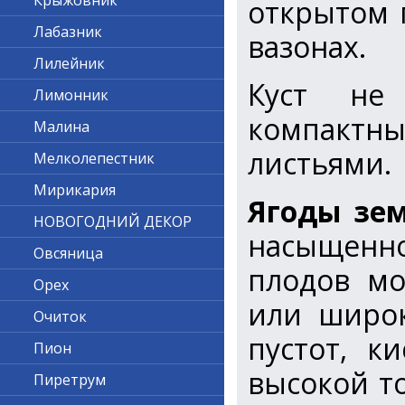
Крыжовник
открытом 
Лабазник
вазонах.
Лилейник
Куст не 
Лимонник
компакт
Малина
листьями.
Мелколепестник
Мирикария
Ягоды зем
НОВОГОДНИЙ ДЕКОР
насыщенно
Овсяница
плодов мо
Орех
или широк
Очиток
пустот, к
Пион
высокой т
Пиретрум