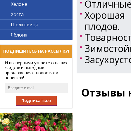
Отличные
Хелоне
Хорошая 
Хоста
плодов.
Шелковица
Товарност
Яблоня
Зимостойк
ПОДПИШИТЕСЬ НА РАССЫЛКУ!
Засухоуст
И вы первыми узнаете о наших
скидках и выгодных
предложениях, новостях и
новинках!
Отзывы 
Подписаться