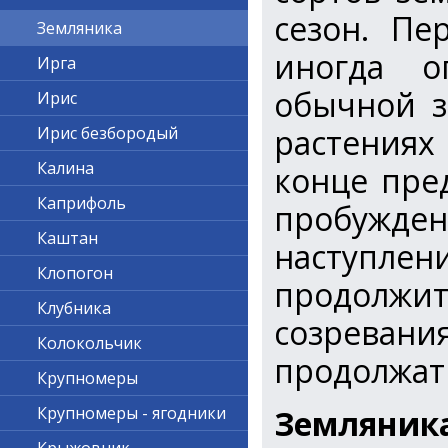
сезон. Пе
Земляника
иногда о
Ирга
обычной з
Ирис
растениях
Ирис безбородый
Калина
конце пре
Каприфоль
пробужде
Каштан
наступ
Клопогон
продолжит
Клубника
созревани
Колокольчик
продолжать
Крупномеры
Земляника
Крупномеры - ягодники