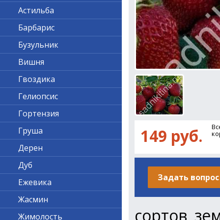
Астильба
Барбарис
Бузульник
Вишня
Гвоздика
Гелиопсис
Гортензия
Вс
Груша
149 руб.
ко
Дерен
Дуб
Задать вопрос
Ежевика
Жасмин
сортов зе
Жимолость