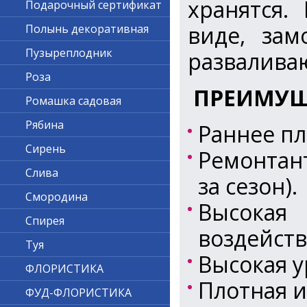
хранятся.
Подарочный сертификат
виде, зам
Полынь декоративная
Пузыреплодник
разваливаю
Роза
ПРЕИМУЩ
Ромашка садовая
Рябина
Раннее п
Сирень
Ремонтан
Слива
за сезон).
Смородина
Высокая
Спирея
воздейст
Туя
Высокая у
ФЛОРИСТИКА
Плотная и
ФУД-ФЛОРИСТИКА