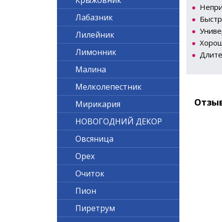
Крыжовник
Непри
Лабазник
Быстр
Униве
Лилейник
Хорош
Лимонник
Длите
Малина
Мелколепестник
Отзы
Мирикария
НОВОГОДНИЙ ДЕКОР
Овсяница
Орех
Очиток
Пион
Пиретрум