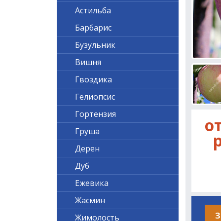
Астильба
Барбарис
Бузульник
Вишня
Гвоздика
Гелиопсис
Гортензия
от
Груша
р
Дерен
Дуб
Ежевика
Жасмин
З
Жимолость