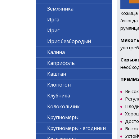
Земляника
Кожица 
Ирга
(иногда
румянца
Ирис
Мякот
Ирис безбородый
употреб
Калина
Скрыж
Каприфоль
необход
Каштан
ПРЕИМ
Клопогон
Высок
Клубника
Регул
Плоды
Колокольчик
Хорош
Крупномеры
Досто
Крупномеры - ягодники
Высок
Устой