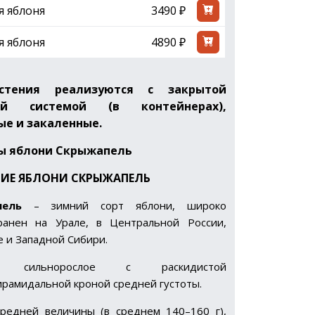
я яблоня
3490 ₽
я яблоня
4890 ₽
стения реализуются с закрытой
ой системой (в контейнерах),
е и закаленные.
ы яблони Скрыжапель
ИЕ ЯБЛОНИ СКРЫЖАПЕЛЬ
пель
– зимний сорт яблони, широко
ранен на Урале, в Центральной России,
 и Западной Сибири.
сильнорослое с раскидистой
рамидальной кроной средней густоты.
редней величины (в среднем 140–160 г),