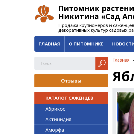
Питомник растени
Никитина «Сад Ап
Продажа крупномеров и саженцев
декоративных культур садовых р
ГЛАВНАЯ
О ПИТОМНИКЕ
НОВОСТ
Главная
Яб
Отзывы
КАТАЛОГ САЖЕНЦЕВ
Абрикос
Актинидия
Аморфа