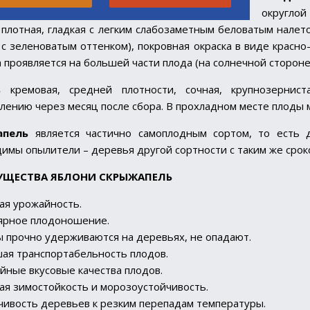
округлой
плотная, гладкая с легким слабозаметным беловатым налето
 с зеленоватым оттенком), покровная окраска в виде красно
 проявляется на большей части плода (на солнечной стороне
ь
кремовая, средней плотности, сочная, крупнозернист
лению через месяц после сбора. В прохладном месте плоды м
апель
является частично самоплодным сортом, то есть 
имы опылители – деревья другой сортности с таким же сро
УЩЕСТВА
ЯБЛОНИ СКРЫЖАПЕЛЬ
ая урожайность.
ярное плодоношение.
 прочно удерживаются на деревьях, не опадают.
ая транспортабельность плодов.
йные вкусовые качества плодов.
ая зимостойкость и морозоустойчивость.
чивость деревьев к резким перепадам температуры.