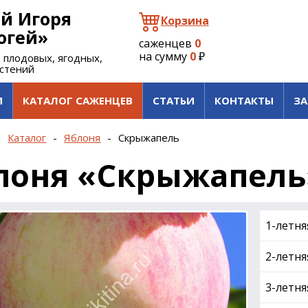
й Игоря
Корзина
огей»
саженцев
0
на сумму
0
₽
 плодовых, ягодных,
астений
И
КАТАЛОГ САЖЕНЦЕВ
СТАТЬИ
КОНТАКТЫ
ЗА
-
Каталог
-
Яблоня
-
Скрыжапель
лоня «Скрыжапель
1-летня
2-летня
3-летня