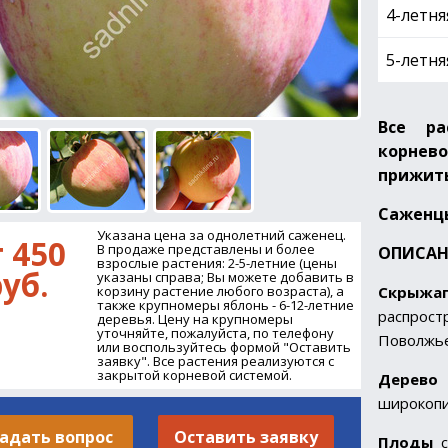
4-летня
5-летня
Все ра
корнев
прижиты
Саженц
Указана цена за однолетний саженец.
 450
В продаже представлены и более
ОПИСАН
взрослые растения: 2-5-летние (цены
уб.
указаны справа; Вы можете добавить в
Скрыжа
корзину растение любого возраста), а
также крупномеры яблонь - 6-12-летние
распрост
деревья. Цену на крупномеры
уточняйте, пожалуйста, по телефону
Поволжье
или воспользуйтесь формой "Оставить
заявку". Все растения реализуются с
закрытой корневой системой.
Дерево
широкопи
адать вопрос
Оставить заявку
Плоды
с