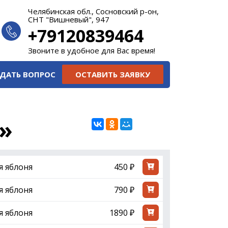
Челябинская обл., Сосновский р-он,
СНТ "Вишневый", 947
+79120839464
Звоните в удобное для Вас время!
ДАТЬ ВОПРОС
ОСТАВИТЬ ЗАЯВКУ
»
я яблоня
450 ₽
я яблоня
790 ₽
я яблоня
1890 ₽