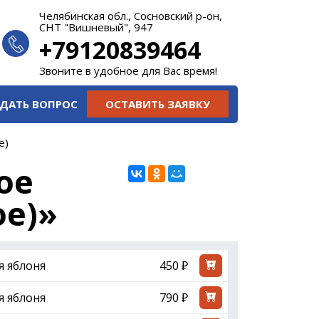
Челябинская обл., Сосновский р-он,
СНТ "Вишневый", 947
+79120839464
Звоните в удобное для Вас время!
ДАТЬ ВОПРОС
ОСТАВИТЬ ЗАЯВКУ
е)
ое
ое)»
я яблоня
450 ₽
я яблоня
790 ₽