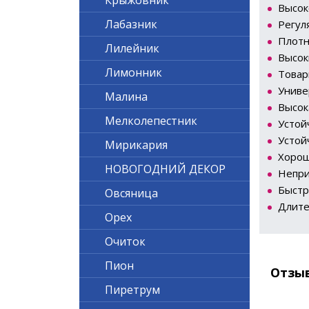
Крыжовник
Высок
Лабазник
Регул
Плотн
Лилейник
Высок
Лимонник
Товар
Униве
Малина
Высок
Мелколепестник
Устой
Устой
Мирикария
Хорош
НОВОГОДНИЙ ДЕКОР
Непри
Быстр
Овсяница
Длите
Орех
Очиток
Пион
Отзы
Пиретрум