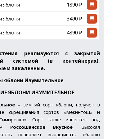
я яблоня
1890 ₽
я яблоня
3490 ₽
я яблоня
4890 ₽
стения реализуются с закрытой
ой системой (в контейнерах),
е и закаленные.
ы яблони Изумительное
ИЕ ЯБЛОНИ ИЗУМИТЕЛЬНОЕ
льное
– зимний сорт яблони, получен в
ате скрещивания сортов «Мекинтош» и
Симиренко». Сорт также известен под
ием
Россошанское Вкусное
. Высокая
йкость позволяет выращивать яблоню