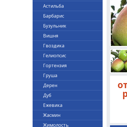
Астильба
Барбарис
Бузульник
Вишня
Гвоздика
Гелиопсис
Гортензия
Груша
от
Дерен
р
Дуб
Ежевика
Жасмин
Жимолость