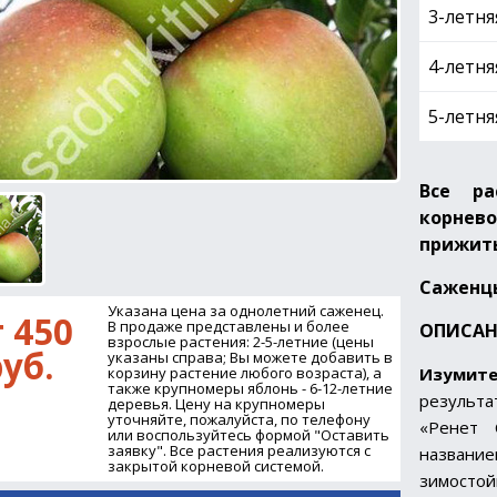
3-летня
4-летня
5-летня
Все ра
корнев
прижиты
Саженц
Указана цена за однолетний саженец.
 450
В продаже представлены и более
ОПИСАН
взрослые растения: 2-5-летние (цены
уб.
указаны справа; Вы можете добавить в
Изумите
корзину растение любого возраста), а
также крупномеры яблонь - 6-12-летние
результ
деревья. Цену на крупномеры
уточняйте, пожалуйста, по телефону
«Ренет 
или воспользуйтесь формой "Оставить
заявку". Все растения реализуются с
назван
закрытой корневой системой.
зимосто