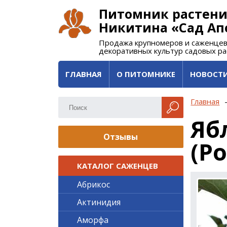
Питомник растени
Никитина «Сад Ап
Продажа крупномеров и саженцев
декоративных культур садовых р
ГЛАВНАЯ
О ПИТОМНИКЕ
НОВОСТ
Главная
Яб
Отзывы
(Р
КАТАЛОГ САЖЕНЦЕВ
Абрикос
Актинидия
Аморфа