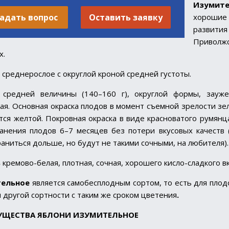
Изумите
адать вопрос
Оставить заявку
хорошие
развити
Привол
х.
о
среднерослое с округлой кроной средней густоты.
средней величины (140–160 г), округлой формы, заужен
ая. Основная окраска плодов в момент съемной зрелости зе
тся желтой. Покровная окраска в виде красноватого румянц
анения плодов 6–7 месяцев без потери вкусовых качеств
раниться дольше, но будут не такими сочными, на любителя).
ь
кремово-белая, плотная, сочная, хорошего кисло-сладкого в
ельное
является самобесплодным сортом, то есть для пло
 другой сортности с таким же сроком цветения
.
УЩЕСТВА
ЯБЛОНИ ИЗУМИТЕЛЬНОЕ