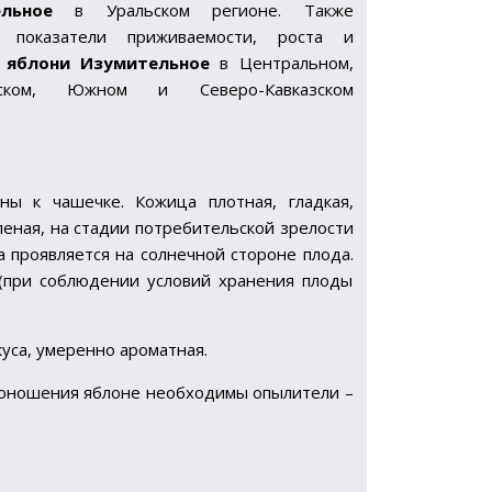
льное
в Уральском регионе. Также
 показатели приживаемости, роста и
я
яблони Изумительное
в Центральном,
жском, Южном и Северо-Кавказском
ы к чашечке. Кожица плотная, гладкая,
леная, на стадии потребительской зрелости
а проявляется на солнечной стороне плода.
 (при соблюдении условий хранения плоды
куса, умеренно ароматная.
доношения яблоне необходимы опылители –