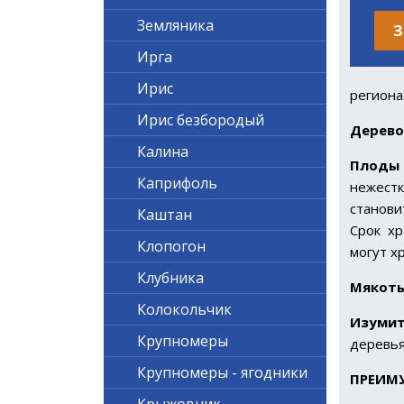
Земляника
З
Ирга
Ирис
региона
Ирис безбородый
Дерев
Калина
Плоды
Каприфоль
нежестк
станови
Каштан
Срок хр
Клопогон
могут х
Клубника
Мякот
Колокольчик
Изумит
Крупномеры
деревья
Крупномеры - ягодники
ПРЕИМ