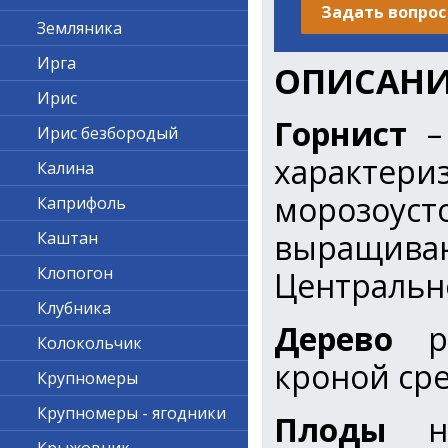
Задать вопрос
Земляника
Ирга
ОПИСАНИ
Ирис
Горнист
–
Ирис безбородый
характер
Калина
морозоу
Каприфоль
выращива
Каштан
Клопогон
Центральн
Клубника
Дерево
ро
Колокольчик
кроной сре
Крупномеры
Крупномеры - ягодники
Плоды
нек