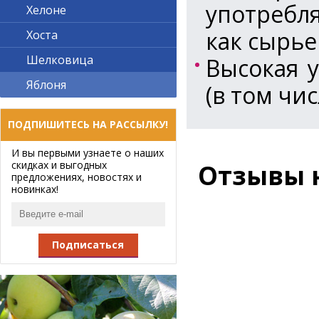
употребл
Хелоне
как сырье
Хоста
Шелковица
Высокая 
Яблоня
(в том чис
ПОДПИШИТЕСЬ НА РАССЫЛКУ!
И вы первыми узнаете о наших
скидках и выгодных
Отзывы 
предложениях, новостях и
новинках!
Подписаться