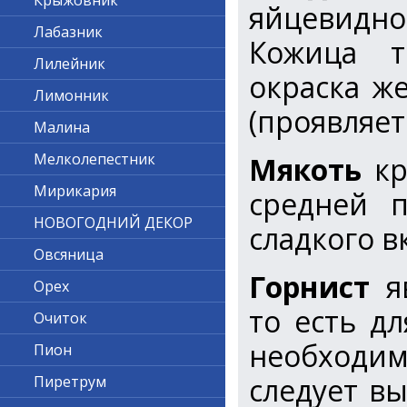
Крыжовник
яйцевидно
Лабазник
Кожица то
Лилейник
окраска же
Лимонник
(проявляет
Малина
Мелколепестник
Мякоть
кр
Мирикария
средней п
НОВОГОДНИЙ ДЕКОР
сладкого в
Овсяница
Горнист
яв
Орех
то есть д
Очиток
необходим
Пион
следует в
Пиретрум