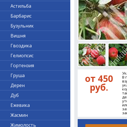
Астильба
Барбарис
Бузульник
Вишня
Гвоздика
Гелиопсис
Гортензия
Ук
Груша
от 450
В 
вз
руб.
Дерен
ук
ко
та
Дуб
де
ут
Ежевика
ил
за
за
Жасмин
Жимолость