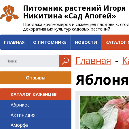
Питомник растений Игоря
Никитина «Сад Апогей»
Продажа крупномеров и саженцев плодовых, яго
декоративных культур садовых растений
ГЛАВНАЯ
О ПИТОМНИКЕ
НОВОСТИ
КАТАЛОГ 
Главная
-
К
Яблоня
Отзывы
КАТАЛОГ САЖЕНЦЕВ
Абрикос
Актинидия
Аморфа