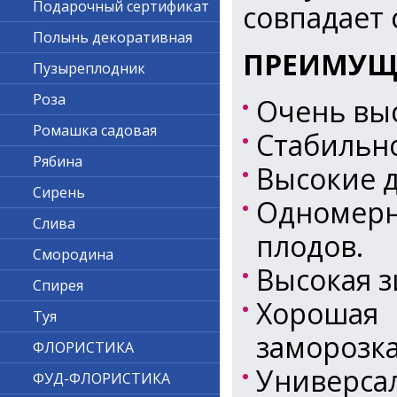
Подарочный сертификат
совпадает
Полынь декоративная
ПРЕИМУЩ
Пузыреплодник
Роза
Очень выс
Ромашка садовая
Стабильн
Рябина
Высокие 
Сирень
Одномерн
Слива
плодов.
Смородина
Высокая з
Спирея
Хорошая 
Туя
заморозк
ФЛОРИСТИКА
Универс
ФУД-ФЛОРИСТИКА