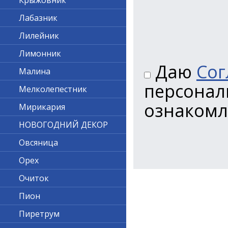
Крыжовник
Лабазник
Лилейник
Лимонник
Даю
Сог
Малина
персонал
Мелколепестник
ознакомл
Мирикария
НОВОГОДНИЙ ДЕКОР
Овсяница
Орех
Очиток
Пион
Пиретрум