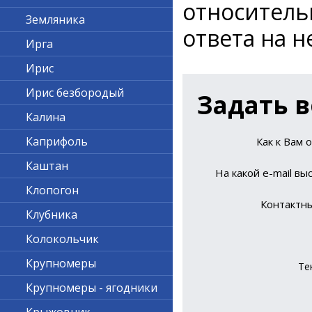
относител
Земляника
ответа на н
Ирга
Ирис
Ирис безбородый
Задать в
Калина
Каприфоль
Как к Вам 
Каштан
На какой е-mail вы
Клопогон
Контактн
Клубника
Колокольчик
Крупномеры
Те
Крупномеры - ягодники