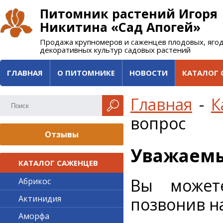
Питомник растений Игоря
Никитина «Сад Апогей»
Продажа крупномеров и саженцев плодовых, яго
декоративных культур садовых растений
ГЛАВНАЯ
О ПИТОМНИКЕ
НОВОСТИ
КАТАЛОГ 
Главная
-
К
вопрос
Отзывы
Уважаемы
КАТАЛОГ САЖЕНЦЕВ
Вы может
Абрикос
Актинидия
позвонив н
Аморфа