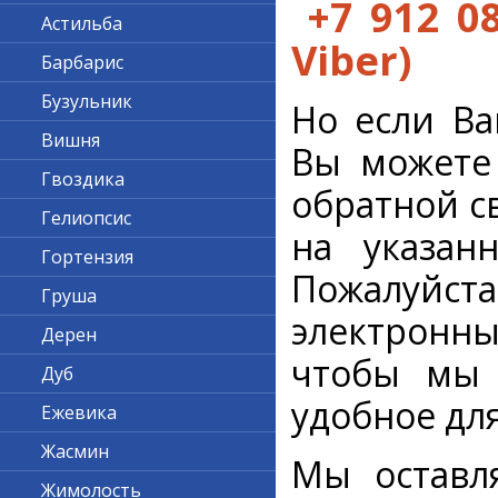
+7 912 0
Астильба
Viber)
Барбарис
Бузульник
Но если Ва
Вишня
Вы можете
Гвоздика
обратной с
Гелиопсис
на указанн
Гортензия
Пожалуйс
Груша
электронны
Дерен
чтобы мы 
Дуб
удобное для
Ежевика
Жасмин
Мы оставл
Жимолость