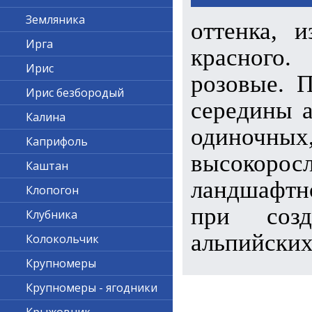
Земляника
оттенка, 
Ирга
красного
Ирис
розовые. 
Ирис безбородый
середины а
Калина
одиночных,
Каприфоль
высокорос
Каштан
ландшафтн
Клопогон
при созд
Клубника
альпийских
Колокольчик
Крупномеры
Крупномеры - ягодники