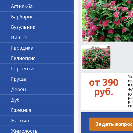
Астильба
Барбарис
Бузульник
Вишня
Гвоздика
Гелиопсис
Гортензия
Ук
Груша
от 390
пр
вз
руб.
Дерен
4-
ру
ра
Дуб
ра
ко
Ежевика
Жасмин
Задать вопрос
Жимолость