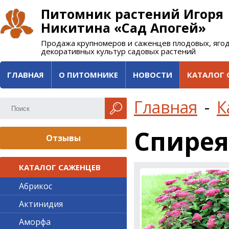
Питомник растений Игоря
Никитина «Сад Апогей»
Продажа крупномеров и саженцев плодовых, яго
декоративных культур садовых растений
ГЛАВНАЯ
О ПИТОМНИКЕ
НОВОСТИ
КАТАЛОГ 
Главная
-
К
Спирея
Отзывы
КАТАЛОГ САЖЕНЦЕВ
Абрикос
Актинидия
Аморфа