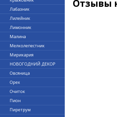
Крыжовник
Отзывы 
Лабазник
Лилейник
Лимонник
Малина
Мелколепестник
Мирикария
НОВОГОДНИЙ ДЕКОР
Овсяница
Орех
Очиток
Пион
Пиретрум