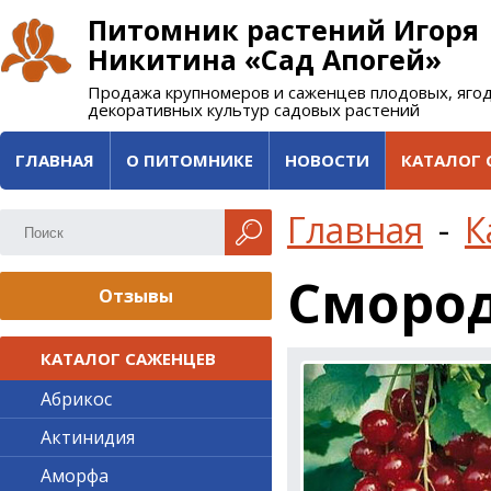
Питомник растений Игоря
Никитина «Сад Апогей»
Продажа крупномеров и саженцев плодовых, яго
декоративных культур садовых растений
ГЛАВНАЯ
О ПИТОМНИКЕ
НОВОСТИ
КАТАЛОГ 
Главная
-
К
Смород
Отзывы
КАТАЛОГ САЖЕНЦЕВ
Абрикос
Актинидия
Аморфа