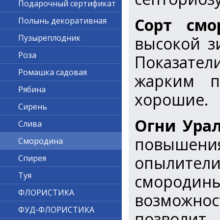
Подарочный сертификат
Сорт смо
Полынь декоративная
Пузыреплодник
высокой з
Роза
Показател
Ромашка садовая
жарким 
Рябина
хорошие.
Сирень
Огни Ура
Слива
повышен
Смородина
опылители
Спирея
Туя
смороди
ФЛОРИСТИКА
возможнос
ФУД-ФЛОРИСТИКА
позволит