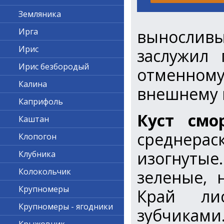
Земляника
вынослив
Ирга
Ирис
заслужил 
Ирис безбородый
отменному
Калина
внешнему в
Каприфоль
Куст смо
Каштан
среднераск
Клопогон
изогнуты
Клубника
Колокольчик
зеленые, 
Крупномеры
Край ли
Крупномеры - ягодники
зубчиками