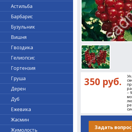
Астильба
Барбарис
Бузульник
Вишня
Гвоздика
Гелиопсис
Гортензия
Ук
Груша
350 руб.
см
пр
Дерен
ра
– 
мо
Дуб
лю
ре
Ежевика
си
Жасмин
Задать вопрос
Жимолость