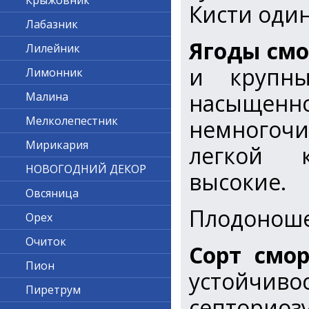
Крыжовник
Кисти оди
Лабазник
Ягоды
смо
Лилейник
и крупны
Лимонник
насыщенн
Малина
Мелколепестник
немногочи
Мирикария
легкой к
НОВОГОДНИЙ ДЕКОР
высокие.
Овсяница
Плодоноше
Орех
Очиток
Сорт смо
Пион
устойчиво
Пиретрум
септориозу