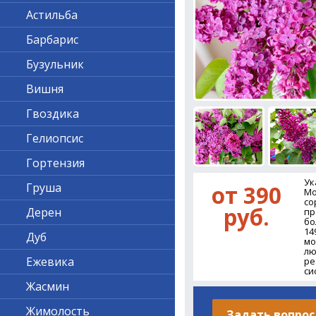
Астильба
Барбарис
Бузульник
Вишня
Гвоздика
Гелиопсис
Гортензия
Ук
Груша
от 390
Мо
со
руб.
Дерен
пр
бо
14
Дуб
мо
лю
Ежевика
ре
си
Жасмин
Жимолость
Задать вопрос