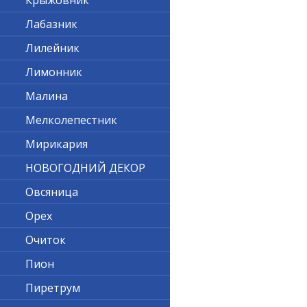
Крыжовник
Лабазник
Лилейник
Лимонник
Малина
Мелколепестник
Мирикария
НОВОГОДНИЙ ДЕКОР
Овсяница
Орех
Очиток
Пион
Пиретрум