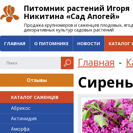
Питомник растений Игоря
Никитина «Сад Апогей»
Продажа крупномеров и саженцев плодовых, яго
декоративных культур садовых растений
ГЛАВНАЯ
О ПИТОМНИКЕ
НОВОСТИ
КАТАЛОГ 
Главная
-
К
Сирень
Отзывы
КАТАЛОГ САЖЕНЦЕВ
Абрикос
Актинидия
Аморфа