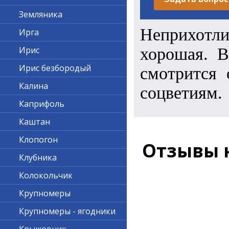
Земляника
Неприхотли
Ирга
хорошая. В
Ирис
Ирис безбородый
смотрится 
Калина
соцветиям.
Каприфоль
Каштан
Клопогон
Отзывы 
Клубника
Колокольчик
Крупномеры
Крупномеры - ягодники