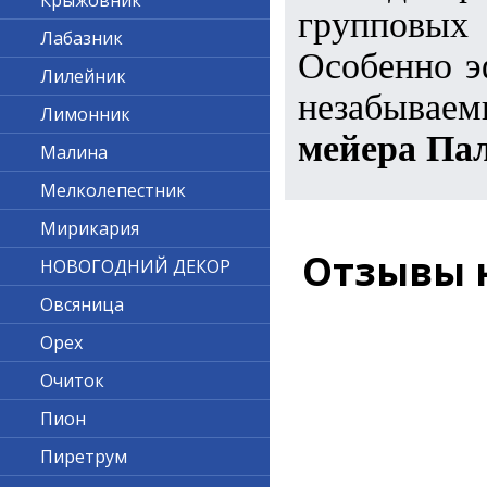
Крыжовник
групповы
Лабазник
Особенно э
Лилейник
незабыва
Лимонник
мейера
Па
Малина
Мелколепестник
Мирикария
Отзывы 
НОВОГОДНИЙ ДЕКОР
Овсяница
Орех
Очиток
Пион
Пиретрум