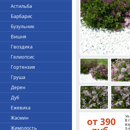
Астильба
Барбарис
Бузульник
Вишня
Гвоздика
Гелиопсис
Гортензия
Груша
Дерен
Дуб
Ежевика
Ук
Жасмин
от 390
В 
вз
Жимолость
3-