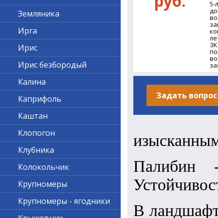
руб.
5-
до
Земляника
во
за
Ирга
ко
ле
ЗК
Ирис
по
во
Ирис безбородый
за
Калина
Задать вопрос
Каприфоль
Каштан
Клопогон
изысканным
Клубника
Палибин -
Колокольчик
Устойчивос
Крупномеры
Крупномеры - ягодники
В ландшаф