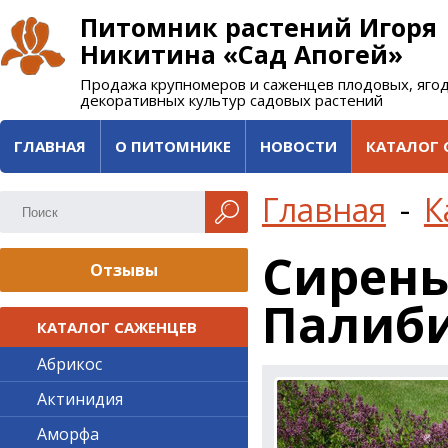
Питомник растений Игоря
Никитина «Сад Апогей»
Продажа крупномеров и саженцев плодовых, яго
декоративных культур садовых растений
ГЛАВНАЯ
О ПИТОМНИКЕ
НОВОСТИ
КАТАЛОГ 
Главная
-
К
Сирень
Отзывы
Палиб
КАТАЛОГ САЖЕНЦЕВ
Абрикос
Актинидия
Аморфа