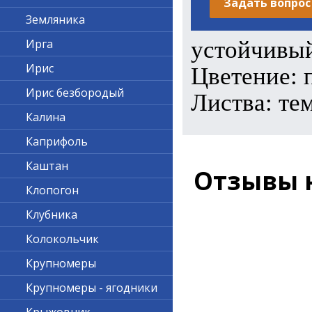
Задать вопрос
Земляника
устойчивы
Ирга
Ирис
Цветение: 
Ирис безбородый
Листва: те
Калина
Каприфоль
Каштан
Отзывы 
Клопогон
Клубника
Колокольчик
Крупномеры
Крупномеры - ягодники