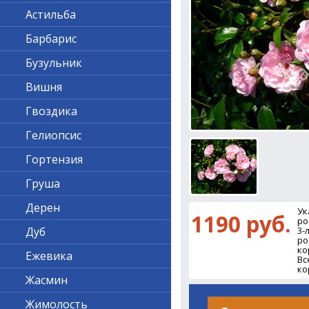
Астильба
Барбарис
Бузульник
Вишня
Гвоздика
Гелиопсис
Гортензия
Груша
Дерен
Ук
1190 руб.
ро
Дуб
3-
ро
ко
Ежевика
Вс
ко
Жасмин
Жимолость