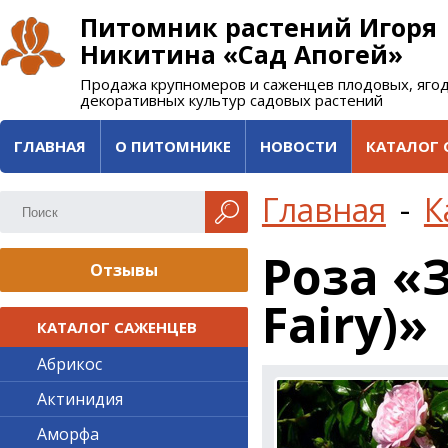
Питомник растений Игоря
Никитина «Сад Апогей»
Продажа крупномеров и саженцев плодовых, яго
декоративных культур садовых растений
ГЛАВНАЯ
О ПИТОМНИКЕ
НОВОСТИ
КАТАЛОГ 
Главная
-
К
Роза «
Отзывы
Fairy)»
КАТАЛОГ САЖЕНЦЕВ
Абрикос
Актинидия
Аморфа