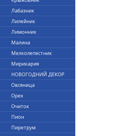
Крыжовник
Лабазник
Лилейник
Лимонник
Малина
Мелколепестник
Мирикария
НОВОГОДНИЙ ДЕКОР
Овсяница
Орех
Очиток
Пион
Пиретрум