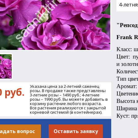
4-летня
"
Репсо
Frank R
Класс: 
Цвет: п
и золот
Количест
Тип цве
Аромат:
Указана цена за 2-летний саженец
0 руб.
розы. В продаже также представлены
Цветени
3-летние розы – 1490 руб.; 4-летние
розы – 1990 руб. Вы можете добавить в
Высота к
корзину растение любого возраста.
Ширина 
Все растения реализуются с закрытой
корневой системой (в контейнерах).
Куст: п
адать вопрос
Оставить заявку