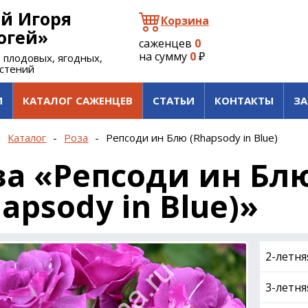
й Игоря
Корзина
огей»
саженцев
0
на сумму
0
₽
 плодовых, ягодных,
астений
И
КАТАЛОГ САЖЕНЦЕВ
СТАТЬИ
КОНТАКТЫ
ЗА
-
Каталог
-
Роза
-
Репсоди ин Блю (Rhapsody in Blue)
за «Репсоди ин Бл
apsody in Blue)»
2-летня
3-летня