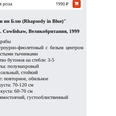
я роза
1990 ₽
ди
ин
Блю
(Rhapsody in Blue)"
. Cowlishaw, Великобритания, 1999
шрабы
урпурно-фиолетовый с белым центром
истыми тычинками
во бутонов на стебле: 3-5
тка: полумахровый
 сильный, стойкий
е: повторное, обильное
уста: 70-120 см
куста: 60-70 см
рямостоячий, густооблиственный