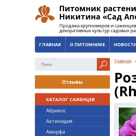
Питомник растени
Никитина «Сад Ап
Продажа крупномеров и саженцев
декоративных культур садовых р
ГЛАВНАЯ
О ПИТОМНИКЕ
НОВОСТ
Главная
Ро
Отзывы
(Rh
КАТАЛОГ САЖЕНЦЕВ
Абрикос
Актинидия
Аморфа