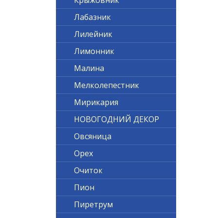
Крыжовник
Лабазник
Лилейник
Лимонник
Малина
Мелколепестник
Мирикария
НОВОГОДНИЙ ДЕКОР
Овсяница
Орех
Очиток
Пион
Пиретрум