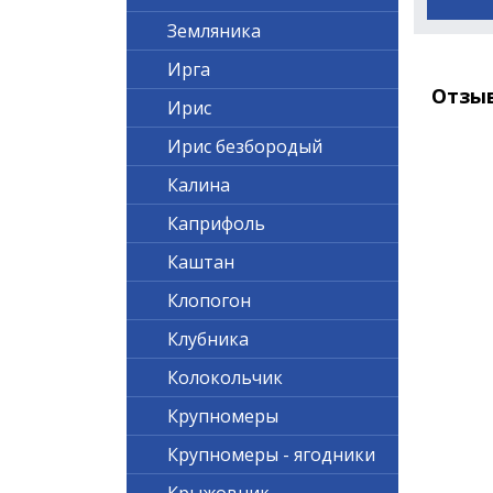
Земляника
Ирга
Отзы
Ирис
Ирис безбородый
Калина
Каприфоль
Каштан
Клопогон
Клубника
Колокольчик
Крупномеры
Крупномеры - ягодники