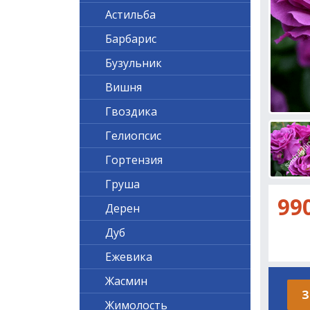
Астильба
Барбарис
Бузульник
Вишня
Гвоздика
Гелиопсис
Гортензия
Груша
99
Дерен
Дуб
Ежевика
Жасмин
З
Жимолость