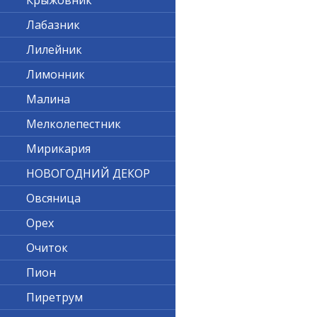
Крыжовник
Лабазник
Лилейник
Лимонник
Малина
Мелколепестник
Мирикария
НОВОГОДНИЙ ДЕКОР
Овсяница
Орех
Очиток
Пион
Пиретрум