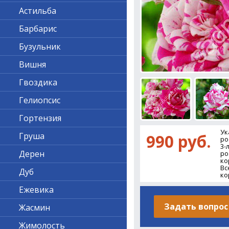
Астильба
Барбарис
Бузульник
Вишня
Гвоздика
Гелиопсис
Гортензия
Ук
Груша
990 руб.
ро
3-
Дерен
ро
ко
Вс
Дуб
ко
Ежевика
Задать вопрос
Жасмин
Жимолость