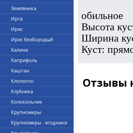
Земляника
обильное
Ирга
Высота кус
Ирис
Ширина кус
Ирис безбородый
Куст: прям
Калина
Каприфоль
Каштан
Отзывы 
Клопогон
Клубника
Колокольчик
Крупномеры
Крупномеры - ягодники