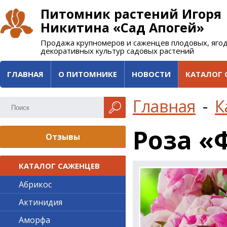
Питомник растений Игоря
Никитина «Сад Апогей»
Продажа крупномеров и саженцев плодовых, яго
декоративных культур садовых растений
ГЛАВНАЯ
О ПИТОМНИКЕ
НОВОСТИ
КАТАЛОГ 
Главная
-
К
Роза «
Отзывы
КАТАЛОГ САЖЕНЦЕВ
Абрикос
Актинидия
Аморфа