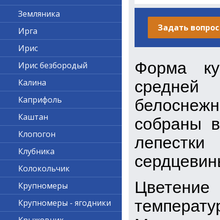
Земляника
Задать вопрос
Ирга
Ирис
Форма ку
Ирис безбородый
средней
Калина
Каприфоль
белоснежн
Каштан
собраны в
Клопогон
лепестки 
Клубника
сердцевин
Колокольчик
Цветение 
Крупномеры
температу
Крупномеры - ягодники