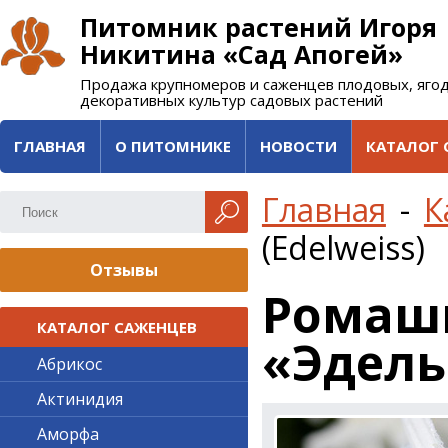
Питомник растений Игоря
Никитина «Сад Апогей»
Продажа крупномеров и саженцев плодовых, яго
декоративных культур садовых растений
ГЛАВНАЯ
О ПИТОМНИКЕ
НОВОСТИ
КАТАЛОГ 
Главная
-
К
(Edelweiss)
Отзывы
Ромашк
КАТАЛОГ САЖЕНЦЕВ
«Эдельв
Абрикос
Актинидия
Аморфа