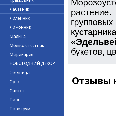
Крыжовник
Морозоуст
Лабазник
растение
Лилейник
групповы
Лимонник
кустарн
Малина
«Эдельве
Мелколепестник
букетов, ц
Мирикария
НОВОГОДНИЙ ДЕКОР
Овсяница
Отзывы 
Орех
Очиток
Пион
Пиретрум