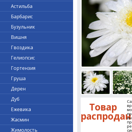
Астильба
Барбарис
Бузульник
Вишня
Гвоздика
Гелиопсис
Гортензия
Груша
Дерен
Дуб
Са
Товар
вр
Ежевика
мо
распродан
пр
ин
Жасмин
пр
ре
Жимолость
си