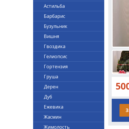
Астильба
Барбарис
Бузульник
Вишня
Гвоздика
Гелиопсис
Гортензия
Груша
50
Дерен
Дуб
Ежевика
З
Жасмин
Жимолость