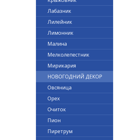
Крыжовник
Лабазник
Лилейник
Лимонник
Малина
Мелколепестник
Мирикария
НОВОГОДНИЙ ДЕКОР
Овсяница
Орех
Очиток
Пион
Пиретрум