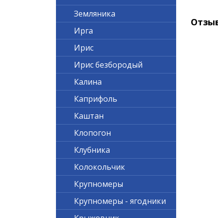
Земляника
Отзы
Ирга
Ирис
Ирис безбородый
Калина
Каприфоль
Каштан
Клопогон
Клубника
Колокольчик
Крупномеры
Крупномеры - ягодники