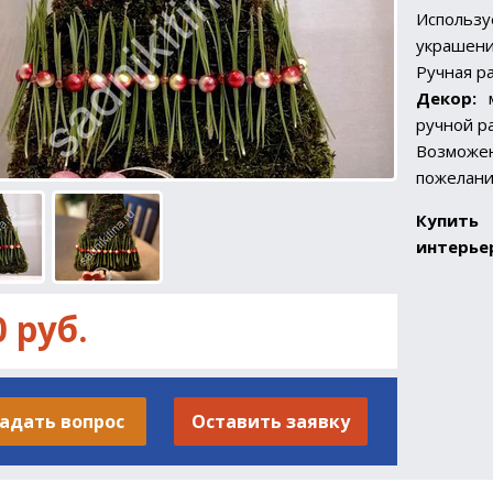
Исполь
украшени
Ручная р
Декор:
м
ручной р
Возмож
пожелани
Купить 
интерье
0 руб.
адать вопрос
Оставить заявку