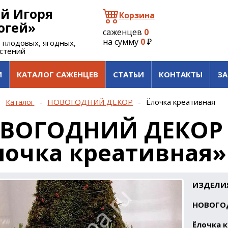
й Игоря
Корзина
огей»
саженцев
0
на сумму
0
₽
 плодовых, ягодных,
астений
И
КАТАЛОГ САЖЕНЦЕВ
СТАТЬИ
КОНТАКТЫ
ЗА
-
Каталог
-
НОВОГОДНИЙ ДЕКОР
-
Ёлочка креативная
ВОГОДНИЙ ДЕКОР
лочка креативная»
ИЗДЕЛИЯ
НОВОГО
Ёлочка к