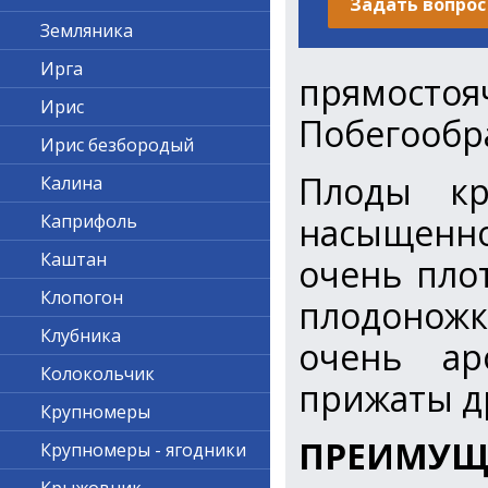
Задать вопрос
Земляника
Ирга
прямос
Ирис
Побегообра
Ирис безбородый
Плоды кр
Калина
насыщенно
Каприфоль
Каштан
очень пло
Клопогон
плодоножк
Клубника
очень ар
Колокольчик
прижаты др
Крупномеры
ПРЕИМУЩЕ
Крупномеры - ягодники