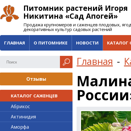
Питомник растений Игоря
Никитина «Сад Апогей»
Продажа крупномеров и саженцев плодовых, яго
декоративных культур садовых растений
ГЛАВНАЯ
О ПИТОМНИКЕ
НОВОСТИ
КАТАЛОГ 
Главная
-
К
Малина
Отзывы
России
КАТАЛОГ САЖЕНЦЕВ
Абрикос
Актинидия
Аморфа