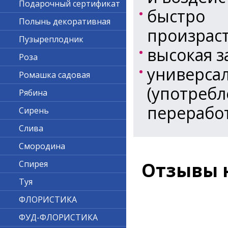
Подарочный сертификат
быстро
Полынь декоративная
произраст
Пузыреплодник
высокая з
Роза
универ
Ромашка садовая
(употреб
Рябина
переработ
Сирень
Слива
Смородина
Спирея
Отзывы 
Туя
ФЛОРИСТИКА
ФУД-ФЛОРИСТИКА