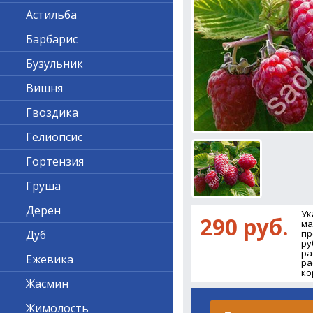
Астильба
Барбарис
Бузульник
Вишня
Гвоздика
Гелиопсис
Гортензия
Груша
Дерен
Ук
290 руб.
ма
Дуб
пр
ру
ра
Ежевика
ра
ко
Жасмин
Жимолость