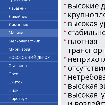
Крыжовник
высокие д
Лабазник
крупнопл
Лилейник
высокая у
Лимонник
стабильн
Малина
плотная
Мелколепестник
транспорт
Мирикария
неприхотл
НОВОГОДНИЙ ДЕКОР
отсутстви
Овсяница
Орех
нетребова
Очиток
высокая з
Пион
высокая 
Пиретрум
и воздейс