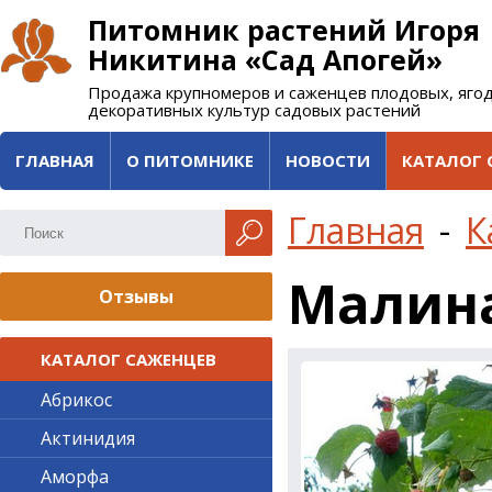
Питомник растений Игоря
Никитина «Сад Апогей»
Продажа крупномеров и саженцев плодовых, яго
декоративных культур садовых растений
ГЛАВНАЯ
О ПИТОМНИКЕ
НОВОСТИ
КАТАЛОГ 
Главная
-
К
Малина
Отзывы
КАТАЛОГ САЖЕНЦЕВ
Абрикос
Актинидия
Аморфа