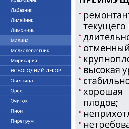
Крыжовник
Лабазник
ремонта
Лилейник
текущего 
Лимонник
длительно
Малина
отменный 
Мелколепестник
крупнопл
Мирикария
высокая у
НОВОГОДНИЙ ДЕКОР
стабильн
Овсяница
хорошая 
Орех
плодов;
Очиток
неприхотл
Пион
Пиретрум
нетребова