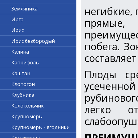
негибкие,
Земляника
Ирга
прямые,
Ирис
преимуще
Ирис безбородый
побега. З
Калина
составляет
Каприфоль
Плоды ср
Каштан
усеченно
Клопогон
рубиновог
Клубника
Колокольчик
легко о
Крупномеры
слабоопуше
Крупномеры - ягодники
ПРЕИМУЩЕ