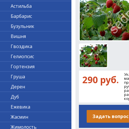
Астильба
Барбарис
Бузульник
Вишня
Гвоздика
Гелиопсис
Гортензия
Ук
Груша
290 руб.
ма
пр
Дерен
ру
ра
ра
Дуб
ко
Ежевика
Задать вопрос
Жасмин
Жимолость