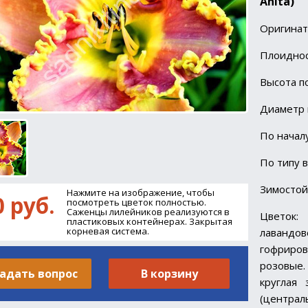
Anita)
Оригинато
Плоиднос
Высота п
Диаметр 
По начал
По типу 
Зимостой
Нажмите на изображение, чтобы
0 руб.
посмотреть цветок полностью.
Саженцы лилейников реализуются в
Цветок
пластиковых контейнерах. Закрытая
корневая система.
лавандов
гофриро
розовые
адать вопрос
В корзину
круглая
(централ