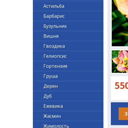
Астильба
Барбарис
Бузульник
Вишня
Гвоздика
Гелиопсис
Гортензия
Груша
55
Дерен
Дуб
Ежевика
З
Жасмин
Жимолость