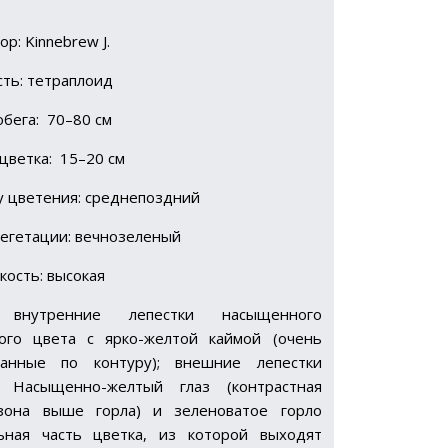
р: Kinnebrew J.
ть: тетраплоид
обега: 70–80 см
цветка: 15–20 см
у цветения: среднепоздний
вегетации: вечнозеленый
кость: высокая
: внутренние лепестки насыщенного
ого цвета с ярко-желтой каймой (очень
ванные по контуру); внешние лепестки
. Насыщенно-желтый глаз (контрастная
 зона выше горла) и зеленоватое горло
ьная часть цветка, из которой выходят