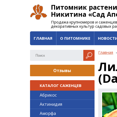
Питомник растени
Никитина «Сад Ап
Продажа крупномеров и саженцев
декоративных культур садовых р
ГЛАВНАЯ
О ПИТОМНИКЕ
НОВОСТ
Главная
Ли
Отзывы
(Da
КАТАЛОГ САЖЕНЦЕВ
Абрикос
Актинидия
Аморфа