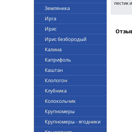
пестик и
Земляника
Ирга
Ирис
Отзы
Ирис безбородый
Калина
Каприфоль
Каштан
Клопогон
Клубника
Колокольчик
Крупномеры
Крупномеры - ягодники