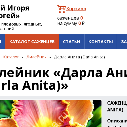
й Игоря
Корзина
огей»
саженцев
0
на сумму
0
₽
 плодовых, ягодных,
астений
И
КАТАЛОГ САЖЕНЦЕВ
СТАТЬИ
КОНТАКТЫ
ЗА
-
Каталог
-
Лилейник
-
Дарла Анита (Darla Anita)
лейник «Дарла Ан
rla Anita)»
САЖЕНЦ
ANITA)
Описан