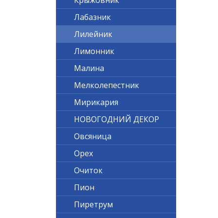
Крыжовник
Лабазник
Лилейник
Лимонник
Малина
Мелколепестник
Мирикария
НОВОГОДНИЙ ДЕКОР
Овсяница
Орех
Очиток
Пион
Пиретрум