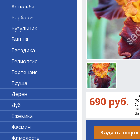
Астильба
Барбарис
Бузульник
Вишня
Гвоздика
Гелиопсис
Гортензия
Груша
Дерен
На
690 руб.
по
Дуб
Са
пл
За
Ежевика
Жасмин
Задать вопрос
Жимолость