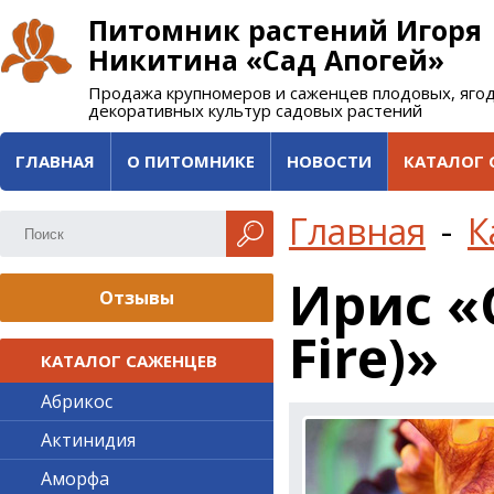
Питомник растений Игоря
Никитина «Сад Апогей»
Продажа крупномеров и саженцев плодовых, яго
декоративных культур садовых растений
ГЛАВНАЯ
О ПИТОМНИКЕ
НОВОСТИ
КАТАЛОГ 
Главная
-
К
Ирис «
Отзывы
Fire)»
КАТАЛОГ САЖЕНЦЕВ
Абрикос
Актинидия
Аморфа