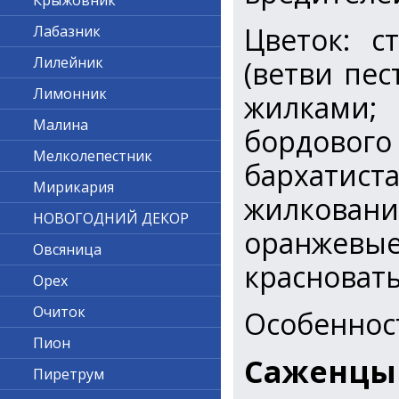
Крыжовник
Цветок: с
Лабазник
Лилейник
(ветви пе
Лимонник
жилками; 
Малина
бордового
Мелколепестник
бархатист
Мирикария
жилковани
НОВОГОДНИЙ ДЕКОР
оранжевы
Овсяница
красноват
Орех
Очиток
Особеннос
Пион
Саженцы
Пиретрум