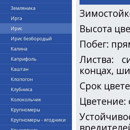
Земляника
Зимостойк
Ирга
Высота цве
Ирис
Ирис безбородый
Побег: пр
Калина
Листва: с
Каприфоль
концах, ш
Каштан
Клопогон
Срок цвете
Клубника
Цветение:
Колокольчик
Крупномеры
Устойчив
Крупномеры - ягодники
вредителе