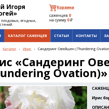
й Игоря
Корзина
огей»
саженцев
0
на сумму
0
₽
 плодовых, ягодных,
астений
И
КАТАЛОГ САЖЕНЦЕВ
СТАТЬИ
КОНТАКТЫ
ЗА
-
Каталог
-
Ирис
-
Сандеринг Овейшен (Thundering Ovatio
ис «Сандеринг Ов
hundering Ovation)»
САЖЕНЦ
Ирис б
ОПИСАН