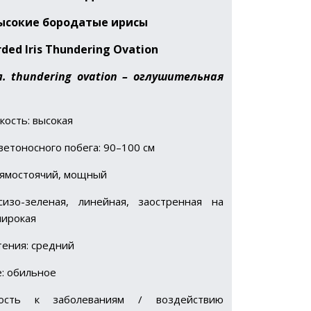
Высокие
бородатые
ирисы
rded Iris Thundering Ovation
л. thundering ovation – оглушительная
кость: высокая
ветоносного побега: 90–100 см
рямостоячий, мощный
сизо-зеленая, линейная, заостренная на
широкая
тения: средний
: обильное
вость к заболеваниям / воздействию