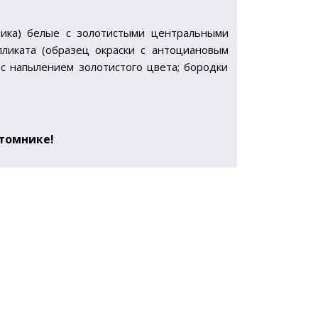
стика) белые с золотистыми центральными
пликата (образец окраски с антоциановым
 с напылением золотистого цвета; бородки
томнике!