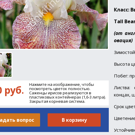
Класс
: 
Tall Bea
(от анг
овация)
Зимостой
Высота ц
Побег: п
Нажмите на изображение, чтобы
0 руб.
Листва: 
посмотреть цветок полностью.
Саженцы ирисов реализуются в
концах, 
пластиковых контейнерах (1,6-3 литра).
Закрытая корневая система.
Срок цве
Цветение
адать вопрос
В корзину
Устойчи