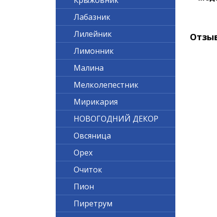
Крыжовник
Лабазник
Лилейник
Отзы
Лимонник
Малина
Мелколепестник
Мирикария
НОВОГОДНИЙ ДЕКОР
Овсяница
Орех
Очиток
Пион
Пиретрум