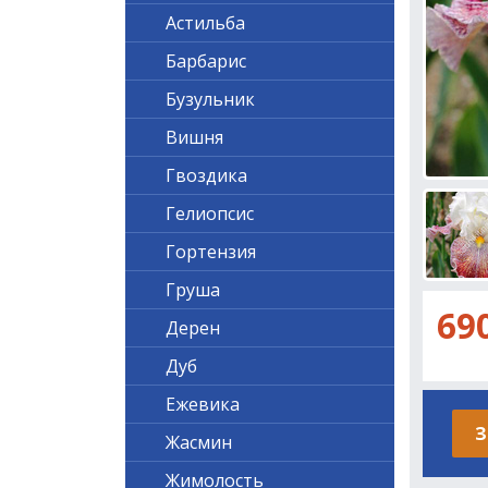
Астильба
Барбарис
Бузульник
Вишня
Гвоздика
Гелиопсис
Гортензия
Груша
69
Дерен
Дуб
Ежевика
З
Жасмин
Жимолость