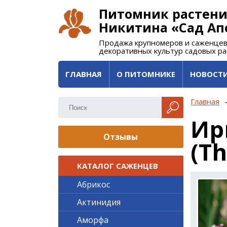
Питомник растени
Никитина «Сад Ап
Продажа крупномеров и саженцев
декоративных культур садовых р
ГЛАВНАЯ
О ПИТОМНИКЕ
НОВОСТ
Главная
Ир
Отзывы
(T
КАТАЛОГ САЖЕНЦЕВ
Абрикос
Актинидия
Аморфа