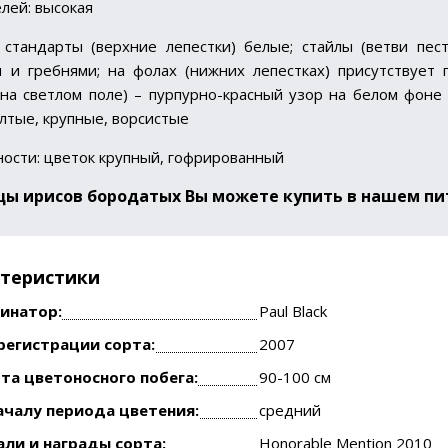
лей: высокая
 стандарты (верхние лепестки) белые; стайлы (ветви пе
 и гребнями; на фолах (нижних лепестках) присутствует 
на светлом поле) – пурпурно-красный узор на белом фоне
лтые, крупные, ворсистые
ости: цветок крупный, гофрированный
цы ирисов бородатых
Вы можете купить в нашем пи
ктеристики
инатор:
Paul Black
регистрации сорта:
2007
та цветоносного побега:
90-100 см
ачалу периода цветения:
средний
ли и награды сорта:
Honorable Mention 2010