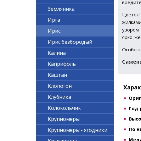
вредите
Земляника
Цветок:
Ирга
жилками
узором 
Ирис
ярко-же
Ирис безбородый
Особенн
Калина
Сажен
Каприфоль
Каштан
Клопогон
Хара
Клубника
Ориг
Колокольчик
Год 
Высо
Крупномеры
По н
Крупномеры - ягодники
Меда