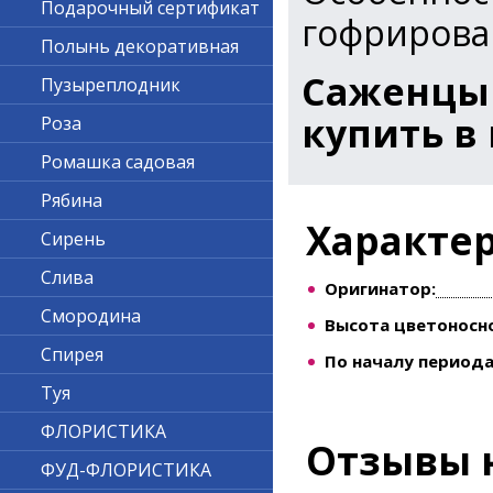
Подарочный сертификат
гофриров
Полынь декоративная
Саженцы
Пузыреплодник
купить в
Роза
Ромашка садовая
Рябина
Характе
Сирень
Слива
Оригинатор:
Смородина
Высота цветоносно
Спирея
По началу периода
Туя
ФЛОРИСТИКА
Отзывы 
ФУД-ФЛОРИСТИКА