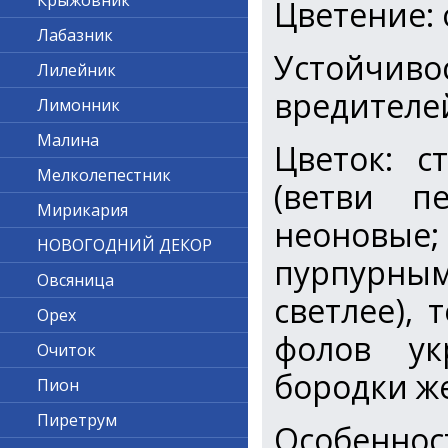
Крыжовник
Цветение:
Лабазник
Устойчив
Лилейник
вредителе
Лимонник
Малина
Цветок: с
Мелколепестник
(ветви п
Мирикария
неоновые;
НОВОГОДНИЙ ДЕКОР
пурпурным
Овсяница
светлее), 
Орех
фолов ук
Очиток
бородки ж
Пион
Пиретрум
Особенн