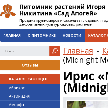
Питомник растений Игоря
Никитина «Сад Апогей»
Продажа крупномеров и саженцев плодовых, яго
декоративных культур садовых растений
ГЛАВНАЯ
О ПИТОМНИКЕ
НОВОСТИ
КАТАЛОГ 
Главная
-
К
(Midnight M
Отзывы
Ирис 
КАТАЛОГ САЖЕНЦЕВ
(Midnig
Абрикос
Актинидия
Аморфа