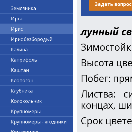
Задать вопрос
Земляника
Ирга
лунный с
Ирис
Ирис безбородый
Зимостойк
Калина
Высота цве
Каприфоль
Каштан
Побег: пр
Клопогон
Листва: с
Клубника
Колокольчик
концах, ш
Крупномеры
Срок цвете
Крупномеры - ягодники