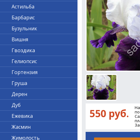
Астильба
Барбарис
Бузульник
Вишня
Гвоздика
Гелиопсис
Гортензия
Груша
Дерен
Дуб
На
550 руб.
по
Ежевика
Са
пл
За
Жасмин
Жимолость