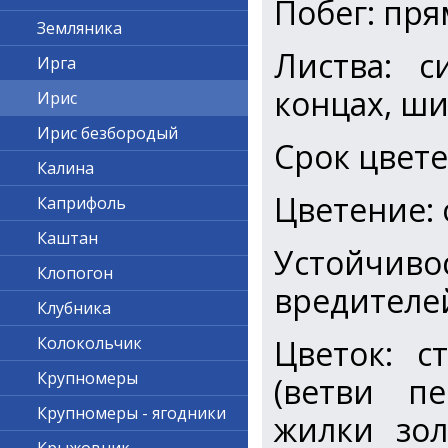
Побег: пр
Земляника
Листва: с
Ирга
концах, ш
Ирис
Ирис безбородый
Срок цвете
Калина
Цветение:
Каприфоль
Каштан
Устойчив
Клопогон
вредителе
Клубника
Цветок: с
Колокольчик
Крупномеры
(ветви пе
Крупномеры - ягодники
жилки зол