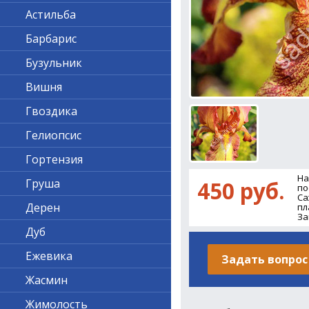
Астильба
Барбарис
Бузульник
Вишня
Гвоздика
Гелиопсис
Гортензия
На
Груша
450 руб.
по
Са
Дерен
пл
За
Дуб
Ежевика
Задать вопрос
Жасмин
Жимолость