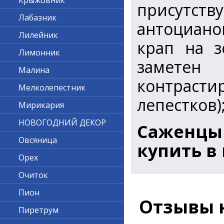
Крыжовник
присутст
Лабазник
антоциано
Лилейник
крап на з
Лимонник
замете
Малина
контраст
Мелколепестник
лепестков)
Мирикария
НОВОГОДНИЙ ДЕКОР
Саженцы
Овсяница
купить в
Орех
Очиток
Пион
Отзывы 
Пиретрум