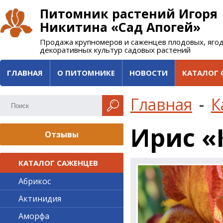
Питомник растений Игоря
Никитина «Сад Апогей»
Продажа крупномеров и саженцев плодовых, яго
декоративных культур садовых растений
ГЛАВНАЯ
О ПИТОМНИКЕ
НОВОСТИ
КАТАЛОГ 
Главная
-
К
Ирис «
Отзывы
КАТАЛОГ САЖЕНЦЕВ
Абрикос
Актинидия
Аморфа