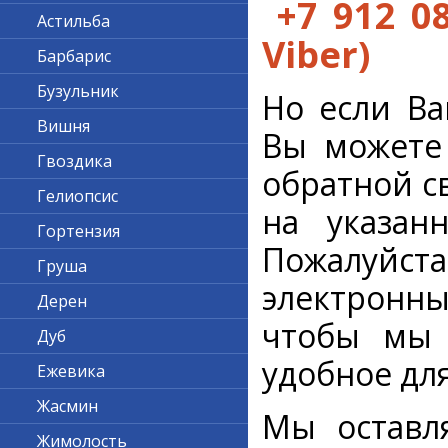
+7 912 0
Астильба
Viber)
Барбарис
Бузульник
Но если Ва
Вишня
Вы можете
Гвоздика
обратной с
Гелиопсис
на указанн
Гортензия
Пожалуйс
Груша
электронны
Дерен
чтобы мы 
Дуб
удобное для
Ежевика
Жасмин
Мы оставл
Жимолость