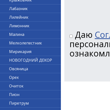
Крыжовник
Лабазник
Лилейник
Лимонник
Даю
Сог
Малина
персонал
Мелколепестник
ознакомл
Мирикария
НОВОГОДНИЙ ДЕКОР
Овсяница
Орех
Очиток
Пион
Пиретрум