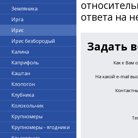
относител
Земляника
ответа на н
Ирга
Ирис
Ирис безбородый
Задать в
Калина
Каприфоль
Как к Вам 
Каштан
На какой е-mail вы
Клопогон
Контактн
Клубника
Колокольчик
Крупномеры
Те
Крупномеры - ягодники