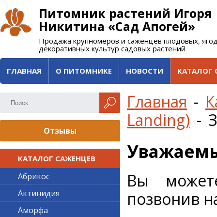
Питомник растений Игоря
Никитина «Сад Апогей»
Продажа крупномеров и саженцев плодовых, яго
декоративных культур садовых растений
ГЛАВНАЯ
О ПИТОМНИКЕ
НОВОСТИ
КАТАЛОГ 
Главная
-
К
Landing)
-
З
Отзывы
Уважаемы
КАТАЛОГ САЖЕНЦЕВ
Вы может
Абрикос
Актинидия
позвонив н
Аморфа