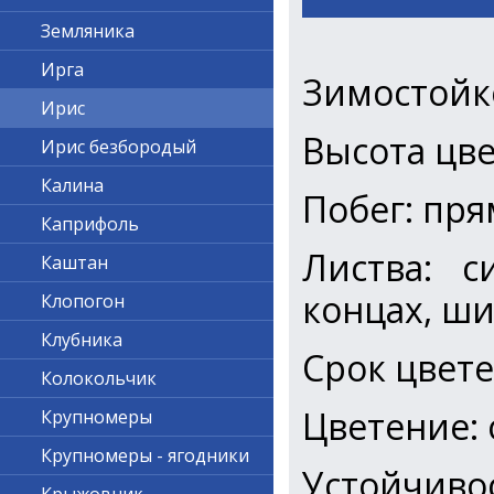
Земляника
Ирга
Зимостойк
Ирис
Высота цве
Ирис безбородый
Калина
Побег: пр
Каприфоль
Листва: с
Каштан
концах, ш
Клопогон
Клубника
Срок цвете
Колокольчик
Цветение:
Крупномеры
Крупномеры - ягодники
Устойчив