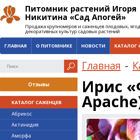
Питомник растений Игоря
Никитина «Сад Апогей»
Продажа крупномеров и саженцев плодовых, яго
декоративных культур садовых растений
ГЛАВНАЯ
О ПИТОМНИКЕ
НОВОСТИ
КАТАЛОГ 
Главная
-
К
Ирис «
Отзывы
Apache
КАТАЛОГ САЖЕНЦЕВ
Абрикос
Актинидия
Аморфа