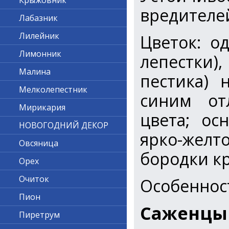
Крыжовник
вредителе
Лабазник
Лилейник
Цветок: о
Лимонник
лепестки),
Малина
пестика) 
Мелколепестник
синим отл
Мирикария
цвета; ос
НОВОГОДНИЙ ДЕКОР
ярко-желто
Овсяница
бородки к
Орех
Очиток
Особеннос
Пион
Саженцы
Пиретрум