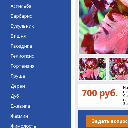
Астильба
Барбарис
Бузульник
Вишня
Гвоздика
Гелиопсис
Гортензия
Груша
Дерен
На
700 руб.
по
Дуб
Са
пл
За
Ежевика
Жасмин
Задать вопрос
Жимолость