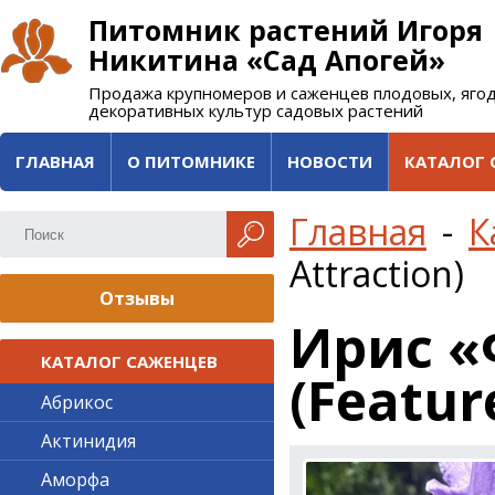
Питомник растений Игоря
Никитина «Сад Апогей»
Продажа крупномеров и саженцев плодовых, яго
декоративных культур садовых растений
ГЛАВНАЯ
О ПИТОМНИКЕ
НОВОСТИ
КАТАЛОГ 
Главная
-
К
Attraction)
Отзывы
Ирис «
КАТАЛОГ САЖЕНЦЕВ
(Featur
Абрикос
Актинидия
Аморфа