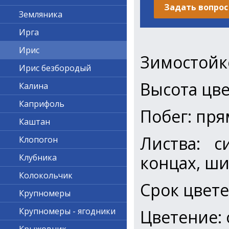
Задать вопрос
Земляника
Ирга
Ирис
Зимостойк
Ирис безбородый
Высота цве
Калина
Каприфоль
Побег: пр
Каштан
Листва: с
Клопогон
концах, ш
Клубника
Колокольчик
Срок цвет
Крупномеры
Крупномеры - ягодники
Цветение: