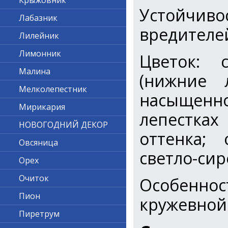
Крыжовник
Устойчив
Лабазник
вредителе
Лилейник
Лимонник
Цветок: 
Малина
(нижние 
Мелколепестник
насыщенн
Мирикария
лепестках
НОВОГОДНИЙ ДЕКОР
оттенка;
Овсяница
светло-си
Орех
Очиток
Особеннос
Пион
кружевной
Пиретрум