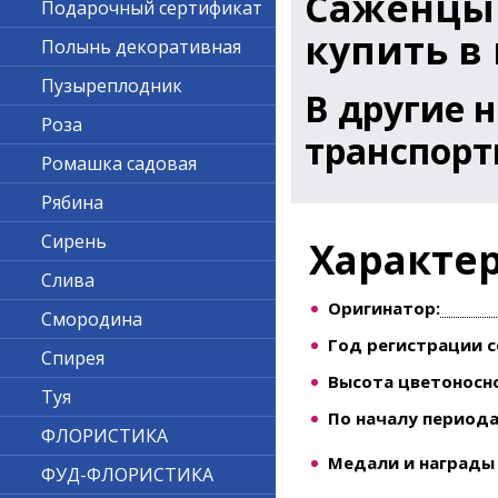
Саженцы
Подарочный сертификат
купить в
Полынь декоративная
Пузыреплодник
В другие 
Роза
транспорт
Ромашка садовая
Рябина
Сирень
Характе
Слива
Оригинатор:
Смородина
Год регистрации с
Спирея
Высота цветоносно
Туя
По началу периода
ФЛОРИСТИКА
Медали и награды 
ФУД-ФЛОРИСТИКА