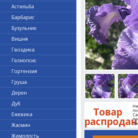
Астильба
Барбарис
Бузульник
Вишня
Гвоздика
Гелиопсис
Гортензия
Груша
Дерен
Дуб
На
Товар
по
Ежевика
Са
распродан
пл
За
Жасмин
Жимолость