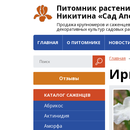
Питомник растени
Никитина «Сад Ап
Продажа крупномеров и саженцев
декоративных культур садовых р
ГЛАВНАЯ
О ПИТОМНИКЕ
НОВОСТ
Главная
Ир
Отзывы
КАТАЛОГ САЖЕНЦЕВ
Абрикос
Актинидия
Аморфа