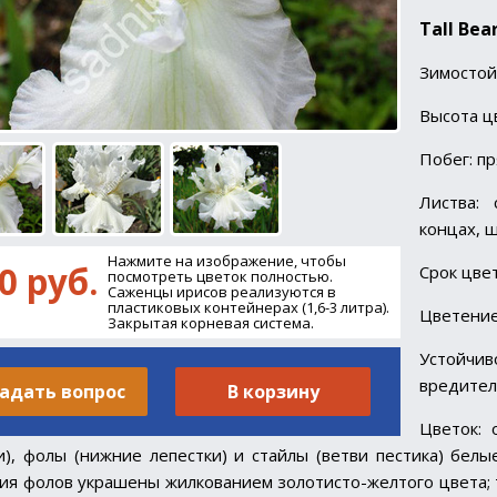
Tall
Bea
Зимостой
Высота ц
Побег: п
Листва: 
концах, 
Нажмите на изображение, чтобы
0 руб.
Срок цве
посмотреть цветок полностью.
Саженцы ирисов реализуются в
пластиковых контейнерах (1,6-3 литра).
Цветение
Закрытая корневая система.
Устойчи
вредител
адать вопрос
В корзину
Цветок: 
и), фолы (нижние лепестки) и стайлы (ветви пестика) бел
ия фолов украшены жилкованием золотисто-желтого цвета; т