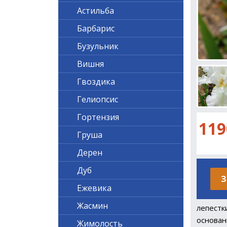
Астильба
Барбарис
Бузульник
Вишня
Гвоздика
Гелиопсис
Гортензия
119
Груша
Дерен
Дуб
З
Ежевика
Жасмин
лепестк
основан
Жимолость