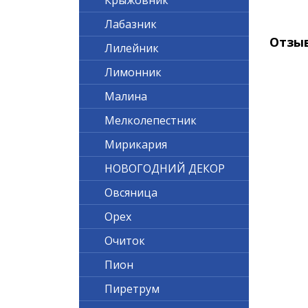
Крыжовник
Лабазник
Отзы
Лилейник
Лимонник
Малина
Мелколепестник
Мирикария
НОВОГОДНИЙ ДЕКОР
Овсяница
Орех
Очиток
Пион
Пиретрум