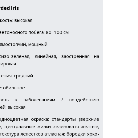
rded
Iris
кость: высокая
ветоносного побега: 80–100 см
рямостоячий, мощный
сизо-зеленая, линейная, заостренная на
широкая
тения: средний
: обильное
вость к заболеваниям / воздействию
ей: высокая
одноцветная окраска; стандарты (верхние
ые, центральные жилки зеленовато-желтые;
екстура лепестков атласная; бородки ярко-