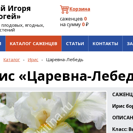
й Игоря
Корзина
огей»
саженцев
0
на сумму
0
₽
 плодовых, ягодных,
астений
И
КАТАЛОГ САЖЕНЦЕВ
СТАТЬИ
КОНТАКТЫ
ЗА
-
Каталог
-
Ирис
-
Царевна-Лебедь
ис «Царевна-Лебе
САЖЕНЦ
Ирис бо
ОПИСАН
Класс: 