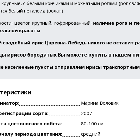
 крупные, с белыми кончиками и мохнатыми рогами (рог явля
тся белый петалоид (волан)
ости: цветок крупный, гофрированный;
наличие рога и п
ельной красоты
 свадебный ирис Царевна-Лебедь никого не оставит 
цы ирисов бородатых
Вы можете купить в нашем пи
ие населенные пункты отправляем ирисы транспортным
ктеристики
инатор:
Марина Воловик
регистрации сорта:
2007
та цветоносного побега:
80-100 см
ачалу периода цветения:
средний