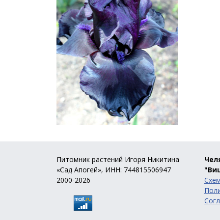
Питомник растений Игоря Никитина
Челя
«Сад Апогей», ИНН: 744815506947
"Ви
2000-2026
Схем
Поли
Согл