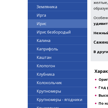
желтые,
Земляника
образуе
Ирга
Особенн
удивит
Ирис
Ирис безбородый
Нежный
Калина
Сажен
Каприфоль
В друг
Каштан
Клопогон
Хара
Клубника
Ориг
Колокольчик
Год 
Крупномеры
Высо
Крупномеры - ягодники
По н