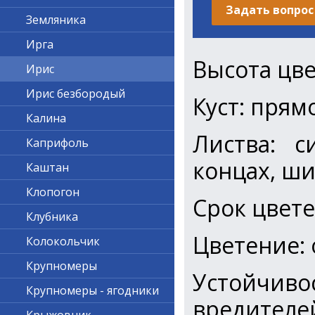
Задать вопрос
Земляника
Ирга
Высота цве
Ирис
Ирис безбородый
Куст: пря
Калина
Листва: с
Каприфоль
концах, ш
Каштан
Клопогон
Срок цвет
Клубника
Цветение:
Колокольчик
Крупномеры
Устойчив
Крупномеры - ягодники
вредителе