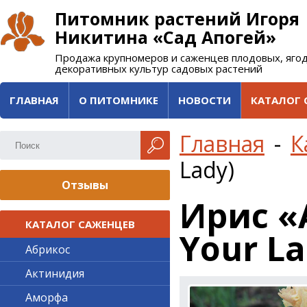
Питомник растений Игоря
Никитина «Сад Апогей»
Продажа крупномеров и саженцев плодовых, яго
декоративных культур садовых растений
ГЛАВНАЯ
О ПИТОМНИКЕ
НОВОСТИ
КАТАЛОГ 
Главная
-
К
Lady)
Отзывы
Ирис «
КАТАЛОГ САЖЕНЦЕВ
Your La
Абрикос
Актинидия
Аморфа