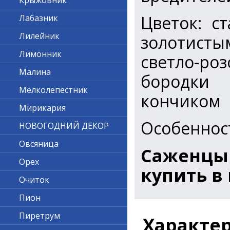
Крыжовник
Цветок: с
Лабазник
Лилейник
золотисты
Лимонник
светло-роз
Малина
бородки
Мелколепестник
кончиком
Мирикария
Особеннос
НОВОГОДНИЙ ДЕКОР
Овсяница
Саженцы
Орех
купить в
Очиток
Пион
Пиретрум
Характе