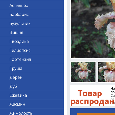
Астильба
Барбарис
Бузульник
Вишня
Гвоздика
Гелиопсис
Гортензия
Груша
Дерен
Дуб
На
Товар
по
Ежевика
Са
распродан
пл
За
Жасмин
Жимолость