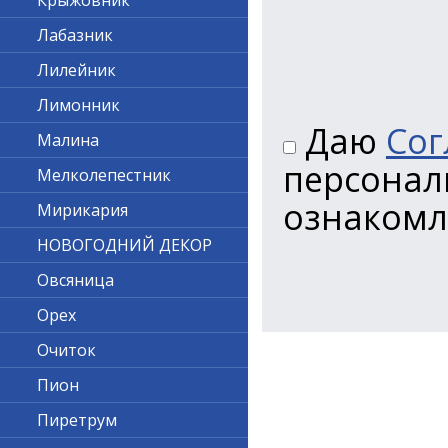
Крыжовник
Лабазник
Лилейник
Лимонник
Даю
Сог
Малина
персонал
Мелколепестник
ознакомл
Мирикария
НОВОГОДНИЙ ДЕКОР
Овсяница
Орех
Очиток
Пион
Пиретрум