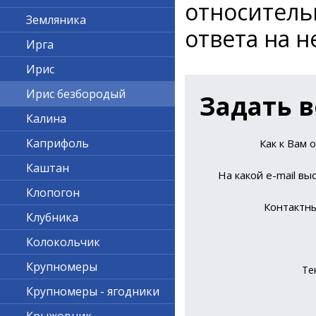
относител
Земляника
ответа на н
Ирга
Ирис
Ирис безбородый
Задать в
Калина
Каприфоль
Как к Вам 
Каштан
На какой е-mail вы
Клопогон
Контактн
Клубника
Колокольчик
Крупномеры
Те
Крупномеры - ягодники