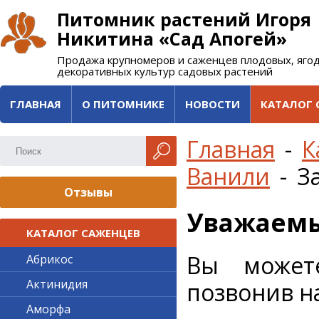
Питомник растений Игоря
Никитина «Сад Апогей»
Продажа крупномеров и саженцев плодовых, яго
декоративных культур садовых растений
ГЛАВНАЯ
О ПИТОМНИКЕ
НОВОСТИ
КАТАЛОГ 
Главная
-
К
Ванили
-
З
Отзывы
Уважаемы
КАТАЛОГ САЖЕНЦЕВ
Вы может
Абрикос
Актинидия
позвонив н
Аморфа