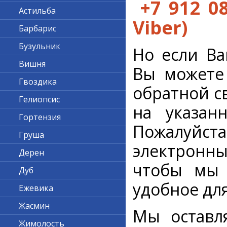
+7 912 0
Астильба
Viber)
Барбарис
Бузульник
Но если Ва
Вишня
Вы можете
Гвоздика
обратной с
Гелиопсис
на указанн
Гортензия
Пожалуйс
Груша
электронны
Дерен
чтобы мы 
Дуб
удобное для
Ежевика
Жасмин
Мы оставл
Жимолость