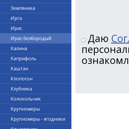
Земляника
Ирга
Ирис
Даю
Сог
Ирис безбородый
персонал
Калина
ознакомл
Каприфоль
Каштан
Клопогон
Клубника
Колокольчик
Крупномеры
Крупномеры - ягодники