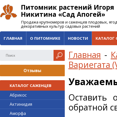
Питомник растений Игоря
Никитина «Сад Апогей»
Продажа крупномеров и саженцев плодовых, яго
декоративных культур садовых растений
ГЛАВНАЯ
О ПИТОМНИКЕ
НОВОСТИ
КАТАЛОГ 
Главная
-
К
Вариегата (
Отзывы
Уважаемы
КАТАЛОГ САЖЕНЦЕВ
Оставить 
Абрикос
Актинидия
обратной св
Аморфа