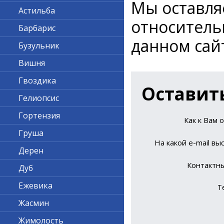
Мы оставля
Астильба
относитель
Барбарис
данном сай
Бузульник
Вишня
Гвоздика
Оставит
Гелиопсис
Гортензия
Как к Вам 
Груша
На какой е-mail вы
Дерен
Контактн
Дуб
Ежевика
Т
Жасмин
Жимолость