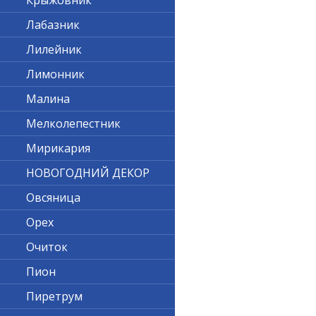
Крыжовник
Лабазник
Лилейник
Лимонник
Малина
Мелколепестник
Мирикария
НОВОГОДНИЙ ДЕКОР
Овсяница
Орех
Очиток
Пион
Пиретрум