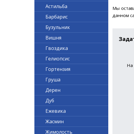
Астильба
Мы остав
данном са
Барбарис
Бузульник
Вишня
Зада
Гвоздика
Гелиопсис
На 
Гортензия
Груша
Дерен
Дуб
Ежевика
Жасмин
Жимолость