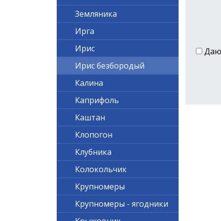
Земляника
Ирга
Ирис
Да
Ирис безбородый
Калина
Каприфоль
Каштан
Клопогон
Клубника
Колокольчик
Крупномеры
Крупномеры - ягодники