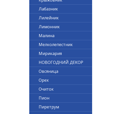
Крыжовник
Лабазник
Лилейник
Лимонник
Малина
Мелколепестник
Мирикария
НОВОГОДНИЙ ДЕКОР
Овсяница
Орех
Очиток
Пион
Пиретрум