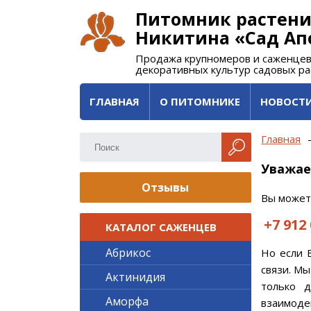
Питомник растени
Никитина «Сад Ап
Продажа крупномеров и саженцев
декоративных культур садовых р
ГЛАВНАЯ
О ПИТОМНИКЕ
НОВОСТ
Главная
Уважае
Отзывы
Вы может
+7 912
КАТАЛОГ САЖЕНЦЕВ
Абрикос
Но если 
связи. Мы
Актинидия
только 
Аморфа
взаимодей