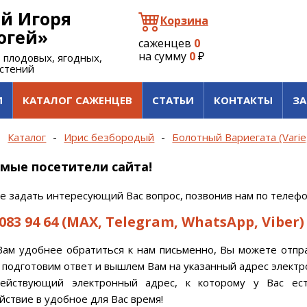
й Игоря
Корзина
огей»
саженцев
0
на сумму
0
₽
 плодовых, ягодных,
астений
И
КАТАЛОГ САЖЕНЦЕВ
СТАТЬИ
КОНТАКТЫ
ЗА
-
Каталог
-
Ирис безбородый
-
Болотный Вариегата (Varie
мые посетители сайта!
е задать интересующий Вас вопрос, позвонив нам по телефо
 083 94 64 (MAX, Telegram, WhatsApp, Viber)
Вам удобнее обратиться к нам письменно, Вы можете отпр
 подготовим ответ и вышлем Вам на указанный адрес электро
действующий электронный адрес, к которому у Вас ес
ствие в удобное для Вас время!