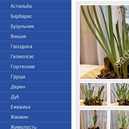
Астильба
Барбарис
Бузульник
Вишня
Гвоздика
Гелиопсис
Гортензия
Груша
Дерен
Дуб
Ежевика
Жасмин
Жимолость