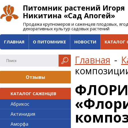
Питомник растений Игоря
Никитина «Сад Апогей»
Продажа крупномеров и саженцев плодовых, яго
декоративных культур садовых растений
ГЛАВНАЯ
О ПИТОМНИКЕ
НОВОСТИ
КАТАЛОГ 
Главная
-
К
композици
Отзывы
ФЛОРИ
КАТАЛОГ САЖЕНЦЕВ
«Флори
Абрикос
компо
Актинидия
Аморфа