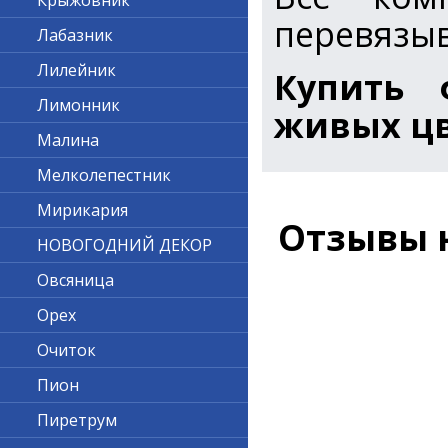
Крыжовник
перевязы
Лабазник
Лилейник
Купить 
Лимонник
живых цв
Малина
Мелколепестник
Мирикария
Отзывы 
НОВОГОДНИЙ ДЕКОР
Овсяница
Орех
Очиток
Пион
Пиретрум