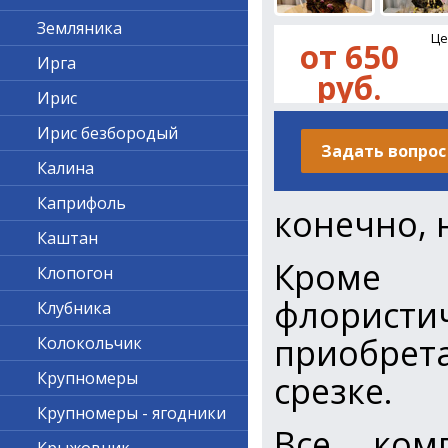
Земляника
Це
от 650
Ирга
руб.
Ирис
Ирис безбородый
Задать вопрос
Калина
Каприфоль
конечно, 
Каштан
Кроме 
Клопогон
флорист
Клубника
приобре
Колокольчик
Крупномеры
срезке.
Крупномеры - ягодники
Все ком